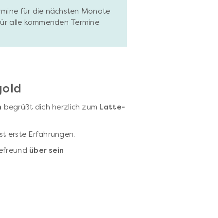
ermine für die nächsten Monate
 für alle kommenden Termine
gold
h
begrüßt dich herzlich zum
Latte-
st erste Erfahrungen.
eefreund
über sein