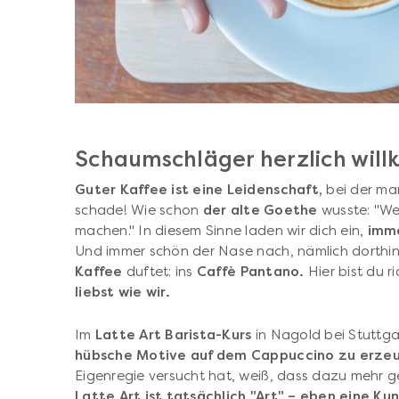
Schaumschläger herzlich wil
Guter Kaffee ist eine Leidenschaft,
bei der man
schade! Wie schon
der alte Goethe
wusste: "Wer
machen." In diesem Sinne laden wir dich ein,
imme
Und immer schön der Nase nach, nämlich dorthin
Kaffee
duftet: ins
Caffè Pantano.
Hier bist du r
liebst wie wir.
Im
Latte Art Barista-Kurs
in Nagold bei Stuttgar
hübsche Motive auf dem Cappuccino zu erze
Eigenregie versucht hat, weiß, dass dazu mehr ge
Latte Art ist tatsächlich "Art" – eben eine Ku