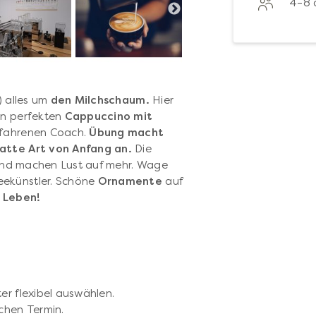
4–8 
) alles um
den Milchschaum.
Hier
en perfekten
Cappuccino mit
rfahrenen Coach.
Übung macht
atte Art von Anfang an.
Die
n und machen Lust auf mehr. Wage
ekünstler. Schöne
Ornamente
auf
m Leben!
er flexibel auswählen.
chen Termin.