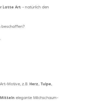
r Latte Art
– natürlich den
m
beschaffen?
?
Art-Motive, z.B.
Herz, Tulpe,
 Mitteln
elegante Milchschaum-