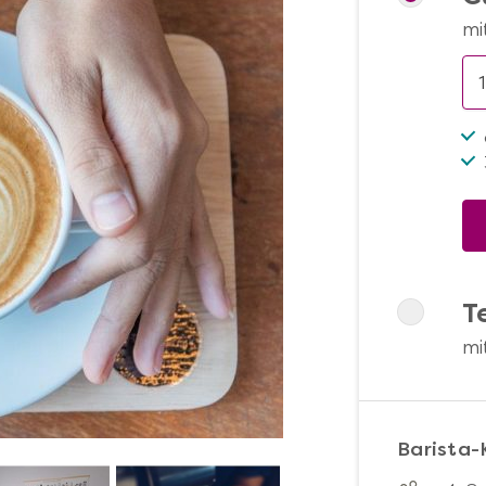
mi
T
mi
Barista-