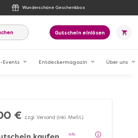
Wunderschöne Geschenkbox
uchen
Gutschein einlösen
-Events
Entdeckermagazin
Über uns
00 €
zzgl. Versand (inkl. MwSt.)
Info
utschein kaufen