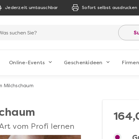
Jederzeit umtauschbar
Sofort selbst ausdrucken
S
Online-Events
Geschenkideen
Firmen
m Milchschaum
schaum
164,
Art vom Profi lernen
G