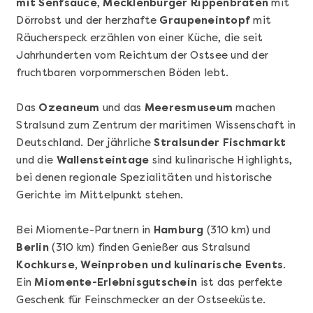
mit Senfsauce
,
Mecklenburger Rippenbraten
mit
Dörrobst und der herzhafte
Graupeneintopf
mit
Räucherspeck erzählen von einer Küche, die seit
Jahrhunderten vom Reichtum der Ostsee und der
fruchtbaren vorpommerschen Böden lebt.
Das
Ozeaneum
und das
Meeresmuseum
machen
Mehr anzeigen
Stralsund zum Zentrum der maritimen Wissenschaft in
Sushi Basic Kurs Bonn
Deutschland. Der jährliche
Stralsunder Fischmarkt
und die
Wallensteintage
sind kulinarische Highlights,
bei denen regionale Spezialitäten und historische
Gerichte im Mittelpunkt stehen.
Bei Miomente-Partnern in
Hamburg
(310 km) und
Berlin
(310 km) finden Genießer aus Stralsund
Kochkurse, Weinproben und kulinarische Events
.
Ein
Miomente-Erlebnisgutschein
ist das perfekte
Geschenk für Feinschmecker an der Ostseeküste.