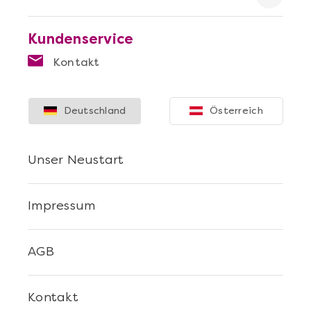
Kundenservice
Kontakt
Mehr anzeigen
Die beste Pizza@Home
Deutschland
Österreich
Unser Neustart
Impressum
AGB
Kontakt
Mehr anzeigen