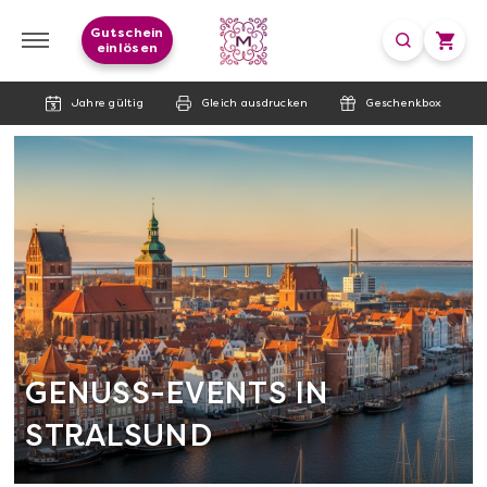
Gutschein
einlösen
Jahre gültig
Gleich ausdrucken
Geschenkbox
GENUSS-EVENTS IN
STRALSUND