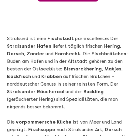
Stralsund ist eine
Fischstadt
par excellence: Der
Stralsunder Hafen
liefert täglich frischen
Hering
,
Dorsch
,
Zander
und
Hornhecht
. Die
Fischbrötchen
-
Buden am Hafen und in der Altstadt gehören zu den
besten der Ostseeküste:
Bismarckhering
,
Matjes
,
Backfisch
und
Krabben
auf frischen Brötchen –
norddeutscher Genuss in seiner reinsten Form. Der
Mehr anzeigen
Stralsunder Räucheraal
und der
Buckling
Wunderschöner Weinabend
(geräucherter Hering) sind Spezialitäten, die man
nirgends besser bekommt.
Die
vorpommersche Küche
ist von Meer und Land
geprägt:
Fischsuppe
nach Stralsunder Art,
Dorsch