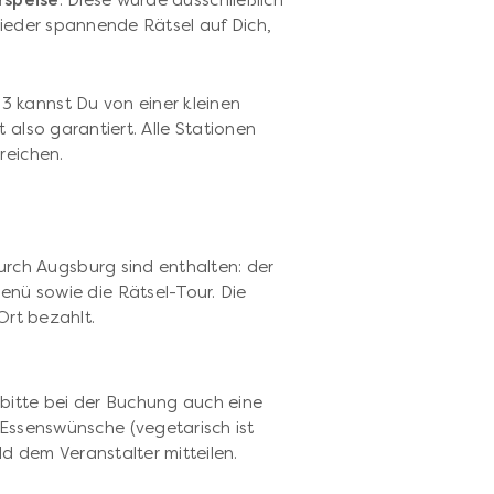
rspeise
. Diese wurde ausschließlich
wieder spannende Rätsel auf Dich,
 3 kannst Du von einer kleinen
 also garantiert. Alle Stationen
reichen.
durch Augsburg sind enthalten: der
nü sowie die Rätsel-Tour. Die
Ort bezahlt.
bitte bei der Buchung auch eine
Essenswünsche (vegetarisch ist
eld dem Veranstalter mitteilen.