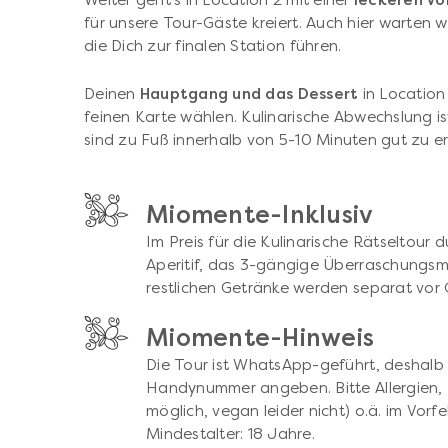
Weiter geht's in Location 2 mit einer
leckeren Vo
für unsere Tour-Gäste kreiert. Auch hier warten 
die Dich zur finalen Station führen.
Deinen
Hauptgang und das Dessert
in Location
feinen Karte wählen. Kulinarische Abwechslung ist
sind zu Fuß innerhalb von 5-10 Minuten gut zu er
Miomente-Inklusiv
Im Preis für die Kulinarische Rätseltour 
Aperitif, das 3-gängige Überraschungsme
restlichen Getränke werden separat vor 
Miomente-Hinweis
Die Tour ist WhatsApp-geführt, deshalb 
Handynummer angeben. Bitte Allergien, 
möglich, vegan leider nicht) o.ä. im Vorf
Mindestalter: 18 Jahre.