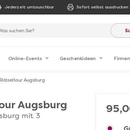
Jederzeit umtauschbar
Sofort selbst ausdrucken
S
Online-Events
Geschenkideen
Firmen
 Rätseltour Augsburg
tour Augsburg
95,0
sburg mit 3
G