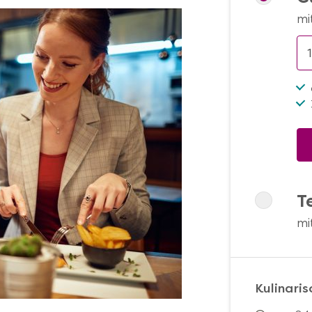
mi
T
mi
Kulinari