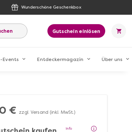
Wunderschöne Geschenkbox
uchen
Gutschein einlösen
-Events
Entdeckermagazin
Über uns
0 €
zzgl. Versand (inkl. MwSt.)
Info
utschein kaufen