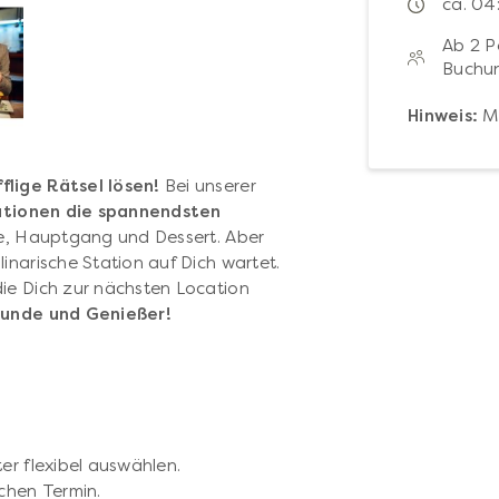
ca. 04
Ab 2 P
Buchun
Hinweis:
Mi
flige Rätsel lösen!
Bei unserer
ationen die spannendsten
ise, Hauptgang und Dessert. Aber
inarische Station auf Dich wartet.
ie Dich zur nächsten Location
eunde und Genießer!
er flexibel auswählen.
chen Termin.