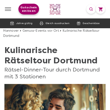
Gutschein
einlösen
Jahre gültig
Gleich ausdrucken
Geschenkbox
Hannover
Genuss-Events vor Ort
Kulinarische Rätseltour
Dortmund
Kulinarische
Rätseltour Dortmund
Rätsel-Dinner-Tour durch Dortmund
mit 3 Stationen