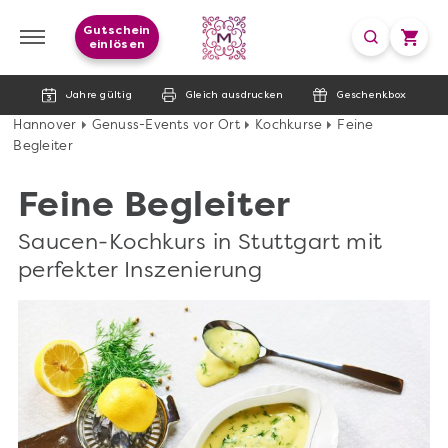
Gutschein
einlösen
Jahre gültig
Gleich ausdrucken
Geschenkbox
Hannover
Genuss-Events vor Ort
Kochkurse
Feine
Begleiter
Feine Begleiter
Saucen-Kochkurs in Stuttgart mit
perfekter Inszenierung