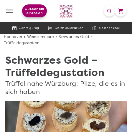
Gutschein
einlösen
Jahre gültig
Gleich ausdrucken
Geschenkbox
Hannover
Weinseminare
Schwarzes Gold –
Trüffeldegustation
Schwarzes Gold –
Trüffeldegustation
Trüffel nahe Würzburg: Pilze, die es in
sich haben