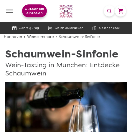
Gutschein
einlösen
Jahre gültig
Gleich ausdrucken
Geschenkbox
Hannover
Weinseminare
Schaumwein-Sinfonie
Schaumwein-Sinfonie
Wein-Tasting in München: Entdecke
Schaumwein