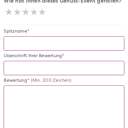
Wie hat Ihnen dieses Genuss-Event gefallen?
Spitzname
*
Überschrift Ihrer Bewertung
*
Bewertung
(Min. 200 Zeichen)
*