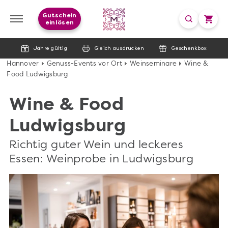
Gutschein
einlösen
Jahre gültig
Gleich ausdrucken
Geschenkbox
Hannover
Genuss-Events vor Ort
Weinseminare
Wine &
Food Ludwigsburg
Wine & Food
Ludwigsburg
Richtig guter Wein und leckeres
Essen: Weinprobe in Ludwigsburg