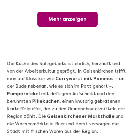
Mehr anzeigen
Mehr anzeigen
Wunderschöner Weinabend
Die Küche des Ruhrgebiets ist ehrlich, herzhaft und
von der Arbeiterkultur geprägt. In Gelsenkirchen trifft
man auf Klassiker wie
Currywurst mit Pommes
– an
der Bude nebenan, wie es sich im Pott gehört –,
Pumpernickel
mit deftigem Aufschnitt und den
berühmten
Pillekuchen
, einen knusprig gebratenen
Kartoffelpuffer, der zu den Grundnahrungsmitteln der
Mehr anzeigen
Region zählt. Die
Gelsenkirchener Markthalle
und
Sushi Basic Kurs Bonn
die Wochenmärkte in Buer und Horst versorgen die
Stadt mit frischen Waren aus der Region.