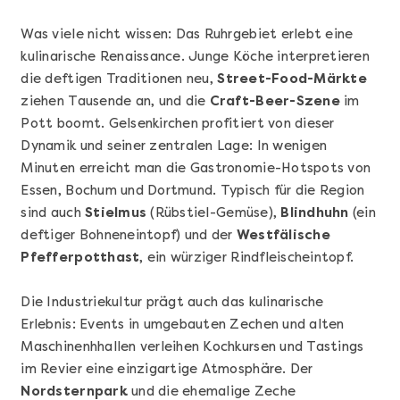
Was viele nicht wissen: Das Ruhrgebiet erlebt eine
kulinarische Renaissance. Junge Köche interpretieren
die deftigen Traditionen neu,
Street-Food-Märkte
ziehen Tausende an, und die
Craft-Beer-Szene
im
Pott boomt. Gelsenkirchen profitiert von dieser
Dynamik und seiner zentralen Lage: In wenigen
Minuten erreicht man die Gastronomie-Hotspots von
Essen, Bochum und Dortmund. Typisch für die Region
sind auch
Stielmus
(Rübstiel-Gemüse),
Blindhuhn
(ein
Mehr anzeigen
deftiger Bohneneintopf) und der
Westfälische
Geschenkbox 100€
Pfefferpotthast
, ein würziger Rindfleischeintopf.
Die Industriekultur prägt auch das kulinarische
Erlebnis: Events in umgebauten Zechen und alten
Maschinenhhallen verleihen Kochkursen und Tastings
im Revier eine einzigartige Atmosphäre. Der
Nordsternpark
und die ehemalige Zeche