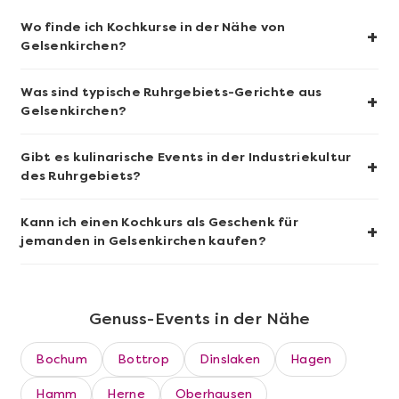
Wo finde ich Kochkurse in der Nähe von
Wein- & Käse-Genuss@Home für 2
+
Gelsenkirchen?
Was sind typische Ruhrgebiets-Gerichte aus
+
Gelsenkirchen?
Gibt es kulinarische Events in der Industriekultur
+
des Ruhrgebiets?
Kann ich einen Kochkurs als Geschenk für
+
jemanden in Gelsenkirchen kaufen?
Mehr anzeigen
Genuss-Events in der Nähe
Die beste Pizza@Home
Bochum
Bottrop
Dinslaken
Hagen
Hamm
Herne
Oberhausen