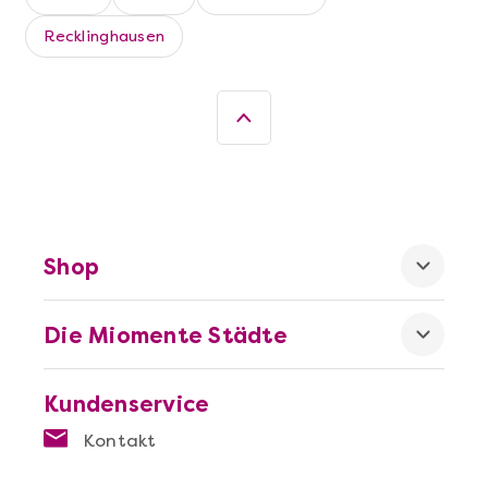
Recklinghausen
Mehr anzeigen
Sushi Selber Machen - DIY-Set
Shop
Die Miomente Städte
Kundenservice
Kontakt