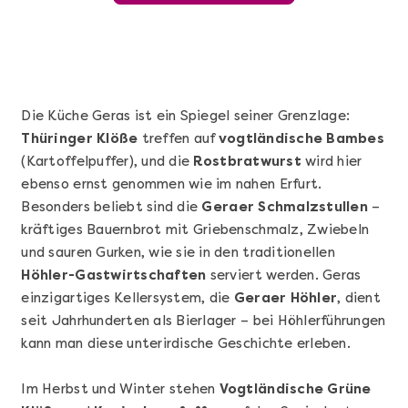
Die Küche Geras ist ein Spiegel seiner Grenzlage:
Thüringer Klöße
treffen auf
vogtländische Bambes
(Kartoffelpuffer), und die
Rostbratwurst
wird hier
ebenso ernst genommen wie im nahen Erfurt.
Besonders beliebt sind die
Geraer Schmalzstullen
–
kräftiges Bauernbrot mit Griebenschmalz, Zwiebeln
und sauren Gurken, wie sie in den traditionellen
Mehr anzeigen
Höhler-Gastwirtschaften
serviert werden. Geras
Sushi Basic Kurs Bonn
einzigartiges Kellersystem, die
Geraer Höhler
, dient
seit Jahrhunderten als Bierlager – bei Höhlerführungen
kann man diese unterirdische Geschichte erleben.
Im Herbst und Winter stehen
Vogtländische Grüne