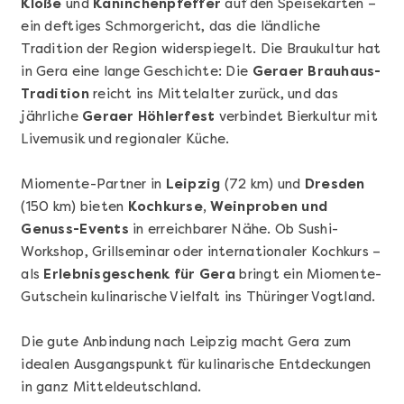
Klöße
und
Kaninchenpfeffer
auf den Speisekarten –
ein deftiges Schmorgericht, das die ländliche
Tradition der Region widerspiegelt. Die Braukultur hat
in Gera eine lange Geschichte: Die
Geraer Brauhaus-
Tradition
reicht ins Mittelalter zurück, und das
jährliche
Geraer Höhlerfest
verbindet Bierkultur mit
Livemusik und regionaler Küche.
Mehr anzeigen
Geschenkbox 100€
Miomente-Partner in
Leipzig
(72 km) und
Dresden
(150 km) bieten
Kochkurse, Weinproben und
Genuss-Events
in erreichbarer Nähe. Ob Sushi-
Workshop, Grillseminar oder internationaler Kochkurs –
als
Erlebnisgeschenk für Gera
bringt ein Miomente-
Gutschein kulinarische Vielfalt ins Thüringer Vogtland.
Die gute Anbindung nach Leipzig macht Gera zum
idealen Ausgangspunkt für kulinarische Entdeckungen
in ganz Mitteldeutschland.