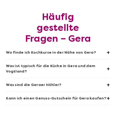
Mehr anzeigen
Häufig
Sushi-Kochkurs@Home
gestellte
Fragen – Gera
+
Wo finde ich Kochkurse in der Nähe von Gera?
Was ist typisch für die Küche in Gera und dem
+
Vogtland?
+
Was sind die Geraer Höhler?
Mehr anzeigen
+
Kann ich einen Genuss-Gutschein für Gera kaufen?
Wein- & Käse-Genuss@Home für 2