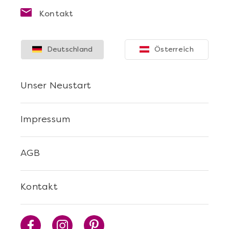
Kontakt
Deutschland
Österreich
Mehr anzeigen
Die beste Pizza@Home
Unser Neustart
Impressum
AGB
Kontakt
Mehr anzeigen