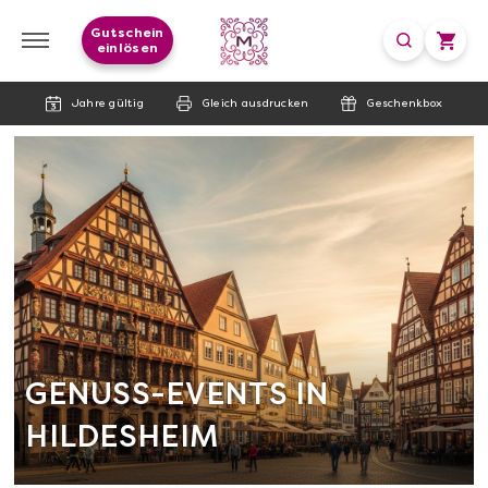
Gutschein
einlösen
Jahre gültig
Gleich ausdrucken
Geschenkbox
GENUSS-EVENTS IN
HILDESHEIM