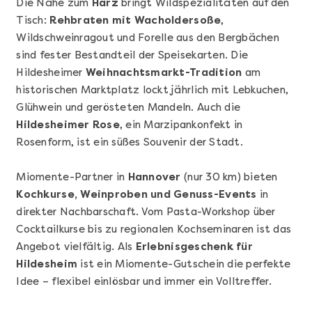
Die Nähe zum
Harz
bringt Wildspezialitäten auf den
Tisch:
Rehbraten mit Wacholdersoße
,
Wildschweinragout und Forelle aus den Bergbächen
sind fester Bestandteil der Speisekarten. Die
Hildesheimer
Weihnachtsmarkt-Tradition
am
historischen Marktplatz lockt jährlich mit Lebkuchen,
Glühwein und gerösteten Mandeln. Auch die
Hildesheimer Rose
, ein Marzipankonfekt in
Mehr anzeigen
Rosenform, ist ein süßes Souvenir der Stadt.
Geschenkbox 100€
Miomente-Partner in
Hannover
(nur 30 km) bieten
Kochkurse, Weinproben und Genuss-Events
in
direkter Nachbarschaft. Vom Pasta-Workshop über
Cocktailkurse bis zu regionalen Kochseminaren ist das
Angebot vielfältig. Als
Erlebnisgeschenk für
Hildesheim
ist ein Miomente-Gutschein die perfekte
Idee – flexibel einlösbar und immer ein Volltreffer.