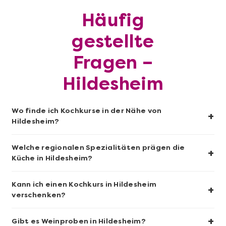
Häufig
Mehr anzeigen
gestellte
Sushi-Kochkurs@Home
Fragen –
Hildesheim
Wo finde ich Kochkurse in der Nähe von
+
Hildesheim?
Welche regionalen Spezialitäten prägen die
+
Küche in Hildesheim?
Kann ich einen Kochkurs in Hildesheim
+
verschenken?
Mehr anzeigen
Wein- & Käse-Genuss@Home für 2
+
Gibt es Weinproben in Hildesheim?