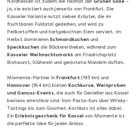
Nordhessen ist zudem die Heimat der
Grünen Soße
–
ja, sie existiert auch jenseits von Frankfurt. Die
Kasseler Variante nutzt sieben Kräuter, die im
fruchtbaren Fuldatal gedeihen, und wird zu
Pellkartoffeln und hartgekochten Eiern serviert. Im
Herbst dominieren
Schmandkuchen
und
Speckkuchen
die Bäckereitheken, während zum
Kasseler Weihnachtsmarkt
am Friedrichsplatz
Mehr anzeigen
Bratwurst, Glühwein und geröstete Mandeln duften.
Geschenkbox 100€
Miomente-Partner in
Frankfurt
(193 km) und
Hannover
(164 km) bieten
Kochkurse, Weinproben
und Genuss-Events
, die auch für Genießer aus Kassel
bestens erreichbar sind. Vom Pasta-Kurs über Whisky-
Tastings bis zum Gourmet-Kochkurs ist alles dabei.
Ein
Erlebnisgeschenk für Kassel
von Miomente ist
die perfekte Idee für jeden Anlass.