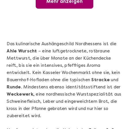
Mehr anzeigen
Wunderschöner Weinabend
Das kulinarische Aushängeschild Nordhessens ist die
Ahle Wurscht
– eine luftgetrocknete, rotbraune
Mettwurst, die über Monate an der Küchendecke
reift, bis sie ein intensives, pfeffriges Aroma
entwickelt. Kein Kasseler Wochenmarkt ohne sie, kein
Bauernhof-Hofladen ohne die typischen
Stracke
und
Runde
. Mindestens ebenso identitätsstiftend ist der
Mehr anzeigen
Weckewerk
, eine nordhessische Wurstspezialität aus
Sushi Basic Kurs Bonn
Schweinefleisch, Leber und eingeweichtem Brot, die
kross in der Pfanne gebraten wird und nur hier so
zubereitet wird.