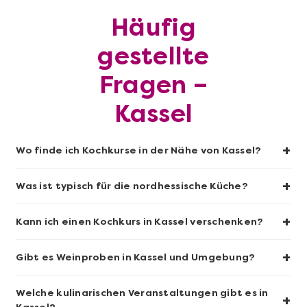
Häufig
Mehr anzeigen
gestellte
Sushi-Kochkurs@Home
Fragen –
Kassel
+
Wo finde ich Kochkurse in der Nähe von Kassel?
+
Was ist typisch für die nordhessische Küche?
+
Kann ich einen Kochkurs in Kassel verschenken?
+
Gibt es Weinproben in Kassel und Umgebung?
Mehr anzeigen
Wein- & Käse-Genuss@Home für 2
Welche kulinarischen Veranstaltungen gibt es in
+