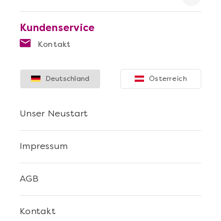
Kundenservice
Kontakt
Mehr anzeigen
Die beste Pizza@Home
Deutschland
Österreich
Unser Neustart
Impressum
AGB
Kontakt
Mehr anzeigen