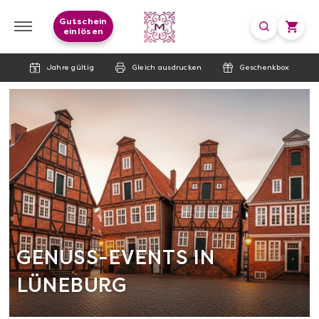
Gutschein
einlösen
Jahre gültig
Gleich ausdrucken
Geschenkbox
GENUSS-EVENTS IN
LÜNEBURG