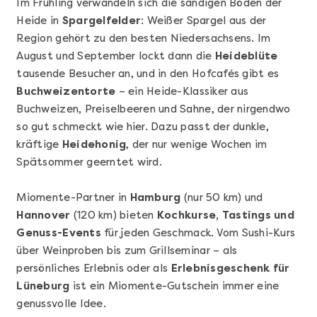
Im Frühling verwandeln sich die sandigen Böden der
Heide in
Spargelfelder
: Weißer Spargel aus der
Region gehört zu den besten Niedersachsens. Im
August und September lockt dann die
Heideblüte
tausende Besucher an, und in den Hofcafés gibt es
Buchweizentorte
– ein Heide-Klassiker aus
Buchweizen, Preiselbeeren und Sahne, der nirgendwo
Mehr anzeigen
so gut schmeckt wie hier. Dazu passt der dunkle,
Sushi Basic Kurs Bonn
kräftige
Heidehonig
, der nur wenige Wochen im
Spätsommer geerntet wird.
Miomente-Partner in
Hamburg
(nur 50 km) und
Hannover
(120 km) bieten
Kochkurse, Tastings und
Genuss-Events
für jeden Geschmack. Vom Sushi-Kurs
über Weinproben bis zum Grillseminar – als
persönliches Erlebnis oder als
Erlebnisgeschenk für
Lüneburg
ist ein Miomente-Gutschein immer eine
genussvolle Idee.