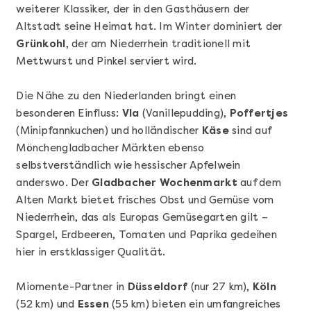
Sushi Basic Kurs Bonn
weiterer Klassiker, der in den Gasthäusern der
Altstadt seine Heimat hat. Im Winter dominiert der
Grünkohl
, der am Niederrhein traditionell mit
Mettwurst und Pinkel serviert wird.
Die Nähe zu den Niederlanden bringt einen
besonderen Einfluss:
Vla
(Vanillepudding),
Poffertjes
(Minipfannkuchen) und holländischer
Käse
sind auf
Mönchengladbacher Märkten ebenso
selbstverständlich wie hessischer Apfelwein
anderswo. Der
Gladbacher Wochenmarkt
auf dem
Alten Markt bietet frisches Obst und Gemüse vom
Mehr anzeigen
Niederrhein, das als Europas Gemüsegarten gilt –
Geschenkbox 100€
Spargel, Erdbeeren, Tomaten und Paprika gedeihen
hier in erstklassiger Qualität.
Miomente-Partner in
Düsseldorf
(nur 27 km),
Köln
(52 km) und
Essen
(55 km) bieten ein umfangreiches