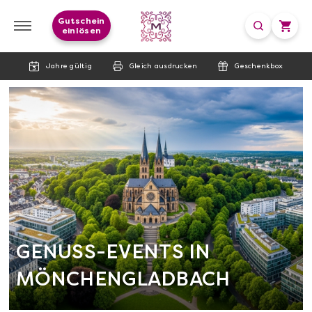
Gutschein
einlösen
Jahre gültig
Gleich ausdrucken
Geschenkbox
GENUSS-EVENTS IN
MÖNCHENGLADBACH