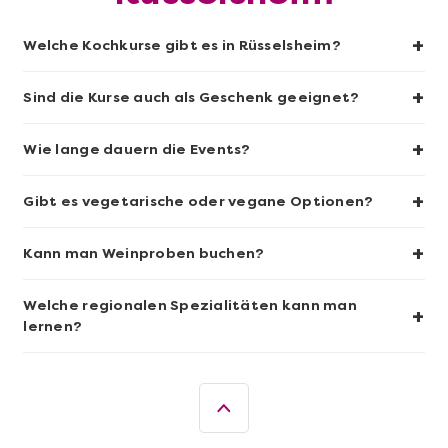
+
Welche Kochkurse gibt es in Rüsselsheim?
+
Sind die Kurse auch als Geschenk geeignet?
+
Wie lange dauern die Events?
Mehr anzeigen
+
Sushi-Kochkurs@Home
Gibt es vegetarische oder vegane Optionen?
+
Kann man Weinproben buchen?
Welche regionalen Spezialitäten kann man
+
lernen?