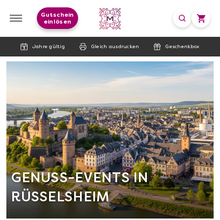
Gutschein
einlösen
Jahre gültig
Gleich ausdrucken
Geschenkbox
GENUSS-EVENTS IN
RÜSSELSHEIM