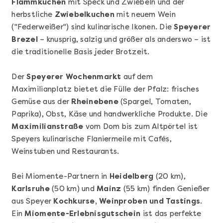
Flammkuchen
mit Speck und Zwiebeln und der
herbstliche
Zwiebelkuchen
mit neuem Wein
("Federweißer") sind kulinarische Ikonen. Die
Speyerer
Brezel
– knusprig, salzig und größer als anderswo – ist
die traditionelle Basis jeder Brotzeit.
Der
Speyerer Wochenmarkt
auf dem
Mehr anzeigen
Maximilianplatz bietet die Fülle der Pfalz: frisches
Geschenkbox 100€
Gemüse aus der
Rheinebene
(Spargel, Tomaten,
Paprika), Obst, Käse und handwerkliche Produkte. Die
Maximilianstraße
vom Dom bis zum Altpörtel ist
Speyers kulinarische Flaniermeile mit Cafés,
Weinstuben und Restaurants.
Bei Miomente-Partnern in
Heidelberg
(20 km),
Karlsruhe
(50 km) und
Mainz
(55 km) finden Genießer
aus Speyer
Kochkurse, Weinproben und Tastings
.
Ein
Miomente-Erlebnisgutschein
ist das perfekte