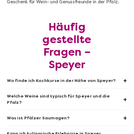
Geschenk für Wein- und Genussfreunde in der Pfalz.
Mehr anzeigen
Sushi-Kochkurs@Home
Häufig
gestellte
Fragen –
Speyer
+
Wo finde ich Kochkurse in der Nähe von Speyer?
Welche Weine sind typisch für Speyer und die
+
Pfalz?
Mehr anzeigen
+
Was ist Pfälzer Saumagen?
Wein- & Käse-Genuss@Home für 2
Kann ich kulinarische Erlebnisse in Speyer