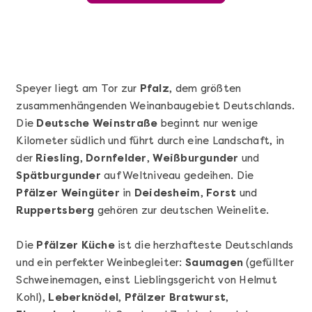
Speyer liegt am Tor zur
Pfalz
, dem größten
zusammenhängenden Weinanbaugebiet Deutschlands.
Die
Deutsche Weinstraße
beginnt nur wenige
Kilometer südlich und führt durch eine Landschaft, in
der
Riesling
,
Dornfelder
,
Weißburgunder
und
Spätburgunder
auf Weltniveau gedeihen. Die
Pfälzer Weingüter
in
Deidesheim
,
Mehr anzeigen
Forst
und
Ruppertsberg
gehören zur deutschen Weinelite.
Sushi Basic Kurs Bonn
Die
Pfälzer Küche
ist die herzhafteste Deutschlands
und ein perfekter Weinbegleiter:
Saumagen
(gefüllter
Schweinemagen, einst Lieblingsgericht von Helmut
Kohl),
Leberknödel
,
Pfälzer Bratwurst
,