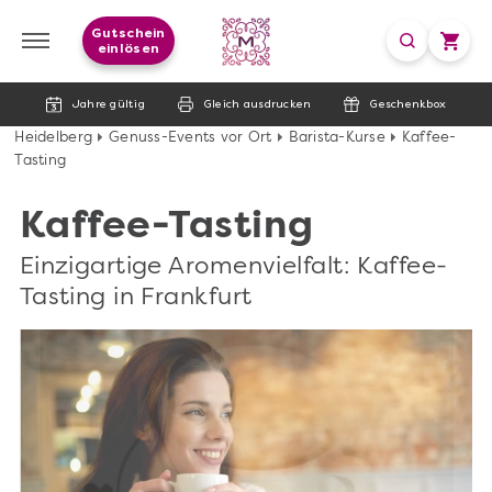
Gutschein
einlösen
Jahre gültig
Gleich ausdrucken
Geschenkbox
Heidelberg
Genuss-Events vor Ort
Barista-Kurse
Kaffee-
Tasting
Kaffee-Tasting
Einzigartige Aromenvielfalt: Kaffee-
Tasting in Frankfurt