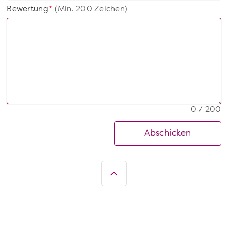
Bewertung
(Min. 200 Zeichen)
*
0 / 200
Abschicken