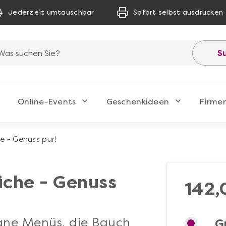
Jederzeit umtauschbar
Sofort selbst ausdrucken
S
Online-Events
Geschenkideen
Firme
e - Genuss pur!
üche - Genuss
142,
gane Menüs, die Bauch
G