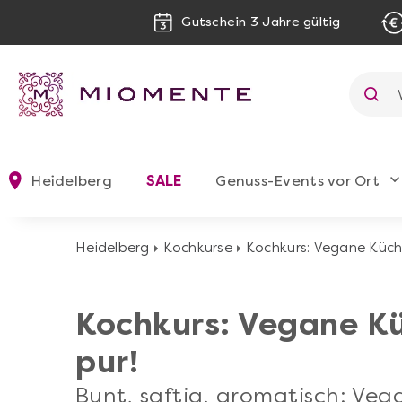
Gutschein 3 Jahre gültig
Heidelberg
SALE
Genuss-Events vor Ort
Heidelberg
Kochkurse
Kochkurs: Vegane Küch
Kochkurs: Vegane K
pur!
Bunt, saftig, aromatisch: Ve