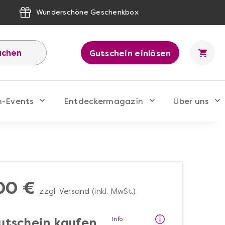
Wunderschöne Geschenkbox
uchen
Gutschein einlösen
n-Events
Entdeckermagazin
Über uns
00 €
zzgl. Versand (inkl. MwSt.)
Info
utschein kaufen