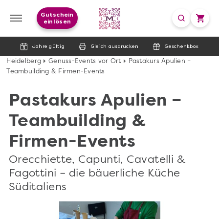
Gutschein
einlösen
Jahre gültig
Gleich ausdrucken
Geschenkbox
Heidelberg
Genuss-Events vor Ort
Pastakurs Apulien –
Teambuilding & Firmen-Events
Pastakurs Apulien –
Teambuilding &
Firmen-Events
Orecchiette, Capunti, Cavatelli &
Fagottini – die bäuerliche Küche
Süditaliens