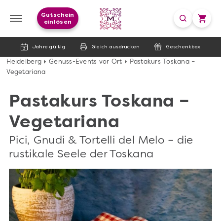
Gutschein
einlösen
Jahre gültig
Gleich ausdrucken
Geschenkbox
Heidelberg
Genuss-Events vor Ort
Pastakurs Toskana –
Vegetariana
Pastakurs Toskana –
Vegetariana
Pici, Gnudi & Tortelli del Melo – die
rustikale Seele der Toskana