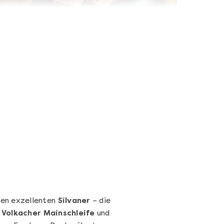
Sushi-Kochkurs@Home
Online Sushi Kochkurs: Alles rund um die
perfekte Maki-Rolle!
Ganz Deutschland und Österreich
3 Termine
69,00 €
Entdecken
ren exzellenten
Silvaner
– die
e
Volkacher Mainschleife
und