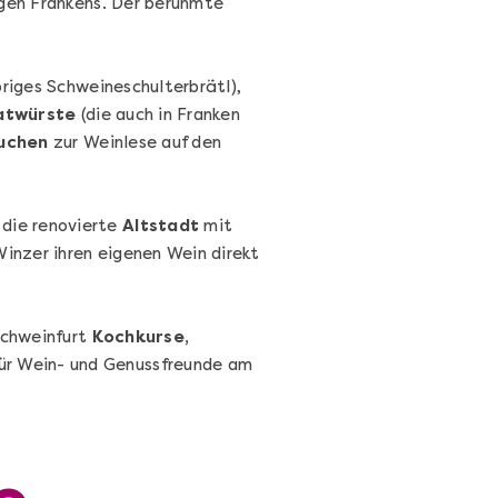
gen Frankens. Der berühmte
riges Schweineschulterbrätl),
atwürste
(die auch in Franken
uchen
zur Weinlese auf den
 die renovierte
Altstadt
mit
Sushi Selber Machen - DIY-Set
Winzer ihren eigenen Wein direkt
Sushi Starter Set: DIY-Box mit Videokurs
Schweinfurt
Kochkurse,
für Wein- und Genussfreunde am
Ganz Deutschland & Österreich
DIY-Box