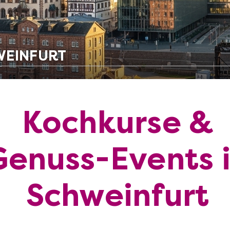
WEINFURT
Kochkurse &
Genuss-Events 
Schweinfurt