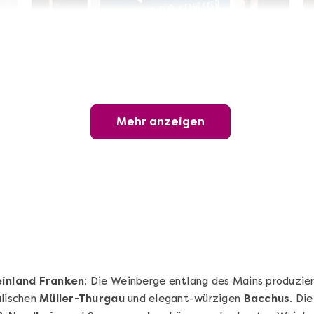
Geschenkbox 100€
Freie Auswahl aus über 1.600 Events -
Regelmäßige Termine garantiert
Mehr anzeigen
Deutschland & Österreich
Gutschein 3 Jahre gültig
100,00 €
Entdecken
inland Franken
: Die Weinberge entlang des Mains produzie
alischen
Müller-Thurgau
und elegant-würzigen
Bacchus
. Di