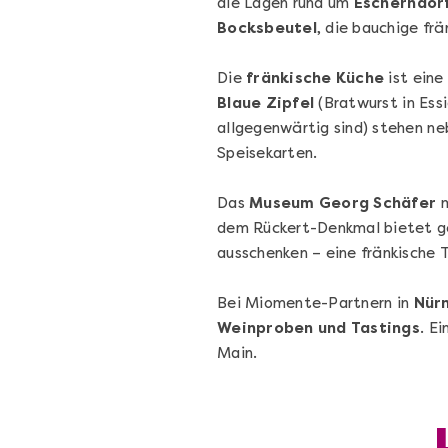
die Lagen rund um
Escherndor
Bocksbeutel
, die bauchige fr
Die
fränkische Küche
ist eine
Blaue Zipfel
(Bratwurst in Ess
allgegenwärtig sind) stehen n
Speisekarten.
Das
Museum Georg Schäfer
m
Wein- & Käse-Genuss@Home
dem Rückert-Denkmal bietet 
für 2
ausschenken – eine fränkische T
Wein- und Käse-Verkostung für Zuhause 
mit Tasting-Box & Online-Kurs
Bei Miomente-Partnern in
Nür
Weinproben und Tastings
. Ei
Main.
Ganz Deutschland und Österreich
11 Termine