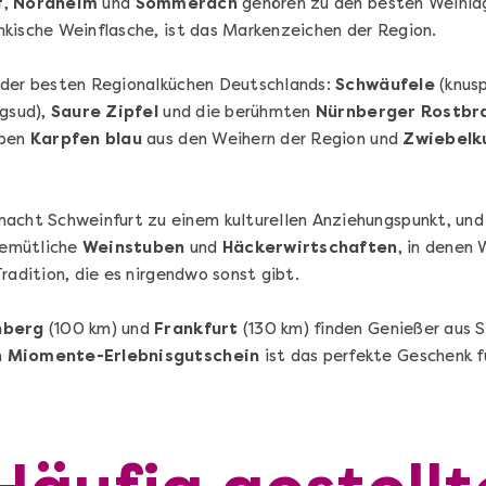
f
,
Nordheim
und
Sommerach
gehören zu den besten Weinla
änkische Weinflasche, ist das Markenzeichen der Region.
 der besten Regionalküchen Deutschlands:
Schwäufele
(knusp
igsud),
Saure Zipfel
und die berühmten
Nürnberger Rostbr
eben
Karpfen blau
aus den Weihern der Region und
Zwiebelk
acht Schweinfurt zu einem kulturellen Anziehungspunkt, und
Die beste Pizza@Home
gemütliche
Weinstuben
und
Häckerwirtschaften
, in denen 
Vom richtigen Kneten und dem perfekten
radition, die es nirgendwo sonst gibt.
Sugo: Pizza ideale im Online-Kochkurs
–
nberg
(100 km) und
Frankfurt
(130 km) finden Genießer aus 
n
Miomente-Erlebnisgutschein
ist das perfekte Geschenk 
Ganz Deutschland und Österreich
Flex-Ticket