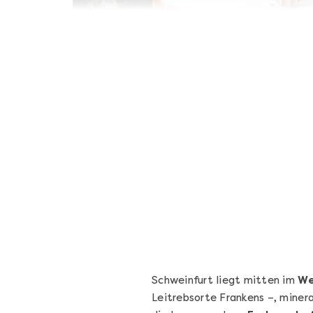
Sushi Basic Kurs Bonn
Voll von der Rolle – Sushi-Kurs in Bonn
Bonn
4 Termine
131,00 €
Entdecken
Schweinfurt liegt mitten im
We
Leitrebsorte Frankens –, miner