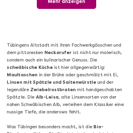
Mehr anzeigen
Wunderschöner Weinabend
Tübingens Altstadt mit ihren Fachwerkgässchen und
dem pittoresken
Neckarufer
ist nicht nur malerisch,
sondern auch ein kulinarischer Genuss. Die
schwäbische Küche
ist hier allgegenwärtig:
Maultaschen
in der Brühe oder geschmälzt mit Ei,
Linsen mit Spätzle und Saitenwürstle
und der
legendäre
Zwiebelrostbraten
mit handgeschabten
Mehr anzeigen
Spätzle. Die
Alb-Leisa
, alte Linsensorten von der
Grundkurs Sushi
nahen Schwäbischen Alb, verleihen dem Klassiker eine
nussige Tiefe, die anderswo fehlt.
Was Tübingen besonders macht, ist die
Bio-