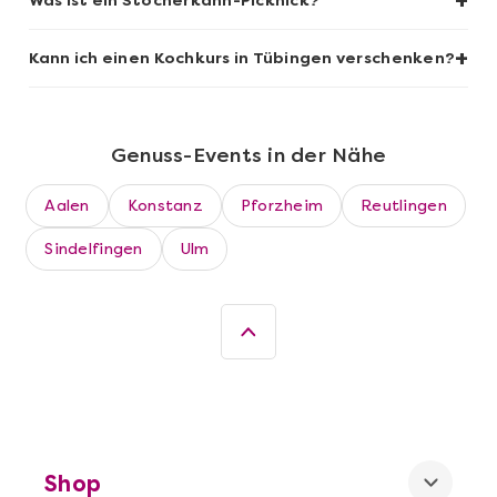
+
Was ist ein Stocherkahn-Picknick?
+
Kann ich einen Kochkurs in Tübingen verschenken?
Genuss-Events in der Nähe
Aalen
Konstanz
Pforzheim
Reutlingen
Sindelfingen
Ulm
Mehr anzeigen
Wein- & Käse-Genuss@Home für 2
Shop