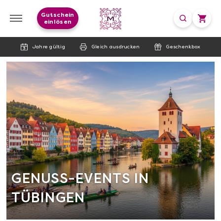
Gutschein
einlösen
Jahre gültig
Gleich ausdrucken
Geschenkbox
GENUSS-EVENTS IN
TÜBINGEN