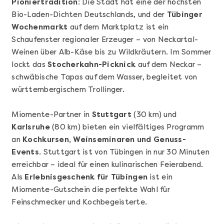
Pioniertradition
: Die Stadt hat eine der höchsten
Bio-Laden-Dichten Deutschlands, und der
Tübinger
Wochenmarkt
auf dem Marktplatz ist ein
Schaufenster regionaler Erzeuger – von Neckartal-
Weinen über Alb-Käse bis zu Wildkräutern. Im Sommer
lockt das
Stocherkahn-Picknick
auf dem Neckar –
schwäbische Tapas auf dem Wasser, begleitet von
württembergischem Trollinger.
Mehr anzeigen
Sushi Basic Kurs Bonn
Miomente-Partner in
Stuttgart
(30 km) und
Karlsruhe
(80 km) bieten ein vielfältiges Programm
an
Kochkursen, Weinseminaren und Genuss-
Events
. Stuttgart ist von Tübingen in nur 30 Minuten
erreichbar – ideal für einen kulinarischen Feierabend.
Als
Erlebnisgeschenk für Tübingen
ist ein
Miomente-Gutschein die perfekte Wahl für
Feinschmecker und Kochbegeisterte.