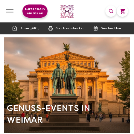
Gutschein
einlösen
Jahre gültig
Gleich ausdrucken
Geschenkbox
GENUSS-EVENTS IN
WEIMAR