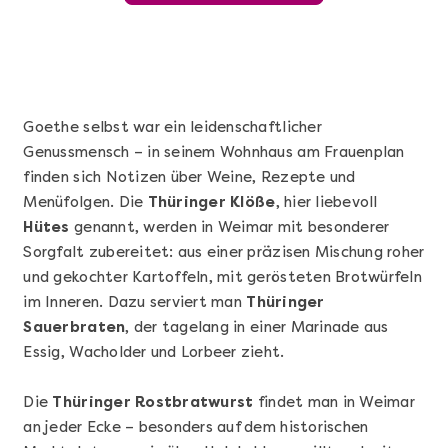
Goethe selbst war ein leidenschaftlicher
Genussmensch – in seinem Wohnhaus am Frauenplan
finden sich Notizen über Weine, Rezepte und
Menüfolgen. Die
Thüringer Klöße
, hier liebevoll
Hütes
genannt, werden in Weimar mit besonderer
Sorgfalt zubereitet: aus einer präzisen Mischung roher
und gekochter Kartoffeln, mit gerösteten Brotwürfeln
Mehr anzeigen
im Inneren. Dazu serviert man
Thüringer
Sushi Basic Kurs Bonn
Sauerbraten
, der tagelang in einer Marinade aus
Essig, Wacholder und Lorbeer zieht.
Die
Thüringer Rostbratwurst
findet man in Weimar
an jeder Ecke – besonders auf dem historischen