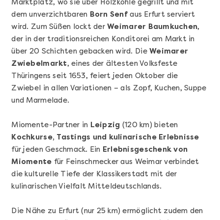
Marktplatz, wo sie über Holzkohle gegrillt und mit
dem unverzichtbaren
Born Senf
aus Erfurt serviert
wird. Zum Süßen lockt der
Weimarer Baumkuchen
,
der in der traditionsreichen Konditorei am Markt in
über 20 Schichten gebacken wird. Die
Weimarer
Zwiebelmarkt
, eines der ältesten Volksfeste
Thüringens seit 1653, feiert jeden Oktober die
Mehr anzeigen
Zwiebel in allen Variationen – als Zopf, Kuchen, Suppe
Geschenkbox 100€
und Marmelade.
Miomente-Partner in
Leipzig
(120 km) bieten
Kochkurse, Tastings und kulinarische Erlebnisse
für jeden Geschmack. Ein
Erlebnisgeschenk von
Miomente
für Feinschmecker aus Weimar verbindet
die kulturelle Tiefe der Klassikerstadt mit der
kulinarischen Vielfalt Mitteldeutschlands.
Die Nähe zu Erfurt (nur 25 km) ermöglicht zudem den