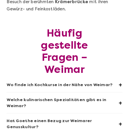
Besuch der berühmten
Krämerbrücke
mit ihren
Gewürz- und Feinkostläden.
Mehr anzeigen
Sushi-Kochkurs@Home
Häufig
gestellte
Fragen –
Weimar
+
Wo finde ich Kochkurse in der Nähe von Weimar?
Welche kulinarischen Spezialitäten gibt es in
+
Mehr anzeigen
Weimar?
Wein- & Käse-Genuss@Home für 2
Hat Goethe einen Bezug zur Weimarer
+
Genusskultur?