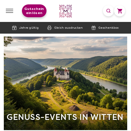
Gutschein
einlösen
Jahre gültig
Gleich ausdrucken
Geschenkbox
GENUSS-EVENTS IN WITTEN