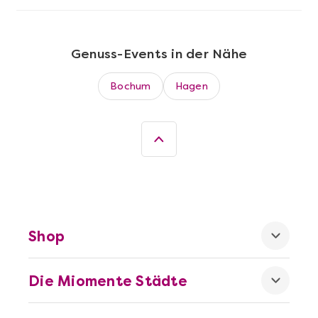
Mehr anzeigen
Wein- & Käse-Genuss@Home für 2
Genuss-Events in der Nähe
Bochum
Hagen
Shop
Mehr anzeigen
Dortmund erschmecken
Die Miomente Städte