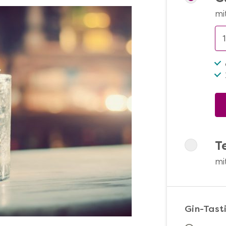
mi
T
mi
Gin-Tasti