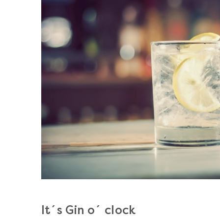
It´s Gin o´ clock