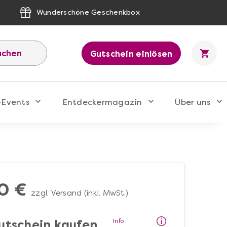
Wunderschöne Geschenkbox
uchen
Gutschein einlösen
-Events
Entdeckermagazin
Über uns
0 €
zzgl. Versand (inkl. MwSt.)
Info
utschein kaufen