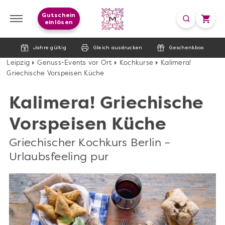
Gutschein
einlösen
Jahre gültig
Gleich ausdrucken
Geschenkbox
Leipzig
Genuss-Events vor Ort
Kochkurse
Kalimera!
Griechische Vorspeisen Küche
Kalimera! Griechische
Vorspeisen Küche
Griechischer Kochkurs Berlin –
Urlaubsfeeling pur