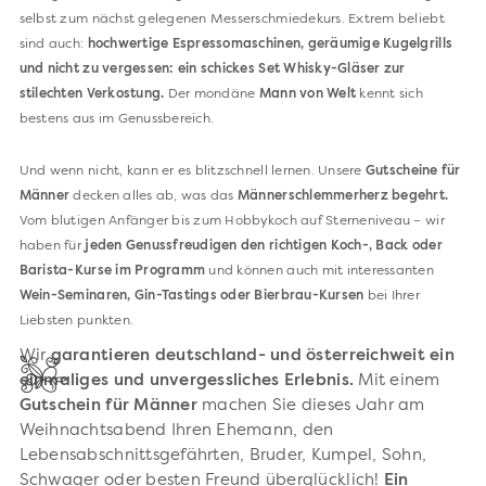
selbst zum nächst gelegenen Messerschmiedekurs. Extrem beliebt
sind auch:
hochwertige Espressomaschinen, geräumige Kugelgrills
und nicht zu vergessen: ein schickes Set Whisky-Gläser zur
stilechten Verkostung.
Der mondäne
Mann von Welt
kennt sich
bestens aus im Genussbereich.
Und wenn nicht, kann er es blitzschnell lernen. Unser
e
Gutscheine für
Männer
decken alles ab, was das
Männerschlemmerherz begehrt.
Vom blutigen Anfänger bis zum Hobbykoch auf Sterneniveau – wir
haben für
jeden Genussfreudigen den richtigen Koch-, Back oder
Barista-Kurse im Programm
und können auch mit interessanten
Wein-Seminaren, Gin-Tastings oder Bierbrau-Kursen
bei Ihrer
Liebsten punkten.
Wir
garantieren deutschland- und österreichweit ein
einmaliges und unvergessliches Erlebnis.
Mit einem
Gutschein für Männer
machen Sie dieses Jahr am
Weihnachtsabend Ihren Ehemann, den
Lebensabschnittsgefährten, Bruder, Kumpel, Sohn,
Schwager oder besten Freund überglücklich!
Ein