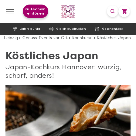
Gutschein
einlösen
Jahre gültig
Gleich ausdrucken
Geschenkbox
Leipzig
Genuss-Events vor Ort
Kochkurse
Köstliches Japan
Köstliches Japan
Japan-Kochkurs Hannover: würzig,
scharf, anders!