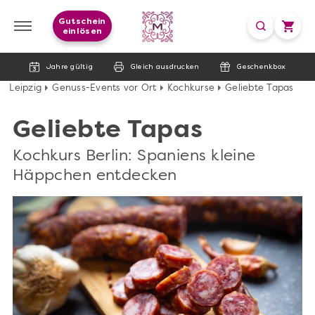
Gutschein
einlösen
Jahre gültig
Gleich ausdrucken
Geschenkbox
Leipzig
Genuss-Events vor Ort
Kochkurse
Geliebte Tapas
Geliebte Tapas
Kochkurs Berlin: Spaniens kleine
Häppchen entdecken