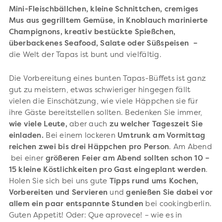
Mini-Fleischbällchen, kleine Schnittchen, cremiges
Mus aus gegrilltem Gemüse, in Knoblauch marinierte
Champignons, kreativ bestückte Spießchen,
überbackenes Seafood, Salate oder Süßspeisen –
die Welt der Tapas ist bunt und vielfältig.
Die Vorbereitung eines bunten Tapas-Büffets ist ganz
gut zu meistern, etwas schwieriger hingegen fällt
vielen die Einschätzung, wie viele Häppchen sie für
ihre Gäste bereitstellen sollten. Bedenken Sie immer,
wie viele Leute,
aber auch
zu welcher Tageszeit Sie
einladen.
Bei einem lockeren
Umtrunk am Vormittag
reichen zwei bis drei Häppchen pro Person
. Am Abend
bei einer
größeren Feier am Abend sollten schon 10 –
15 kleine Köstlichkeiten pro Gast eingeplant werden
.
Holen Sie sich bei uns gute
Tipps rund ums Kochen,
Vorbereiten und Servieren
und
genießen Sie dabei vor
allem ein paar entspannte Stunden
bei cookingberlin.
G
uten Appetit! Oder: Que aprovece! – wie es in