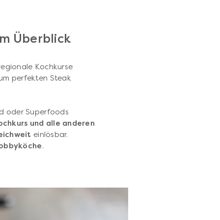
im Überblick
 regionale Kochkurse
um perfekten Steak
od oder Superfoods
ochkurs und alle anderen
eichweit
einlösbar.
Hobbyköche
.