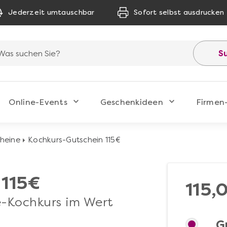
Jederzeit umtauschbar
Sofort selbst ausdrucken
S
Online-Events
Geschenkideen
Firmen
heine
Kochkurs-Gutschein 115€
 115€
115,
e-Kochkurs im Wert
G