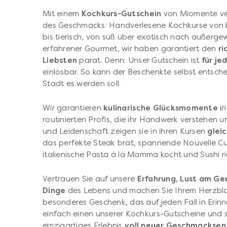
Mit einem
Kochkurs-Gutschein
von Miomente ver
des Geschmacks: Handverlesene Kochkurse von ba
bis tierisch, von süß über exotisch nach außerg
erfahrener Gourmet, wir haben garantiert den
ri
Liebsten
parat. Denn: Unser Gutschein ist
für je
einlösbar. So kann der Beschenkte selbst entsche
Stadt es werden soll.
Wir garantieren
kulinarische Glücksmomente
in
routinierten Profis, die ihr Handwerk verstehen und
und Leidenschaft zeigen sie in ihren Kursen
glei
das perfekte Steak brät, spannende Nouvelle Cu
italienische Pasta á la Mamma kocht und Sushi rich
Vertrauen Sie auf unsere
Erfahrung, Lust am Gen
Dinge
des Lebens und machen Sie Ihrem Herzblat
besonderes Geschenk, das auf jeden Fall in Erin
einfach einen unserer Kochkurs-Gutscheine und sei
einzigartiges Erlebnis
voll neuer Geschmackse