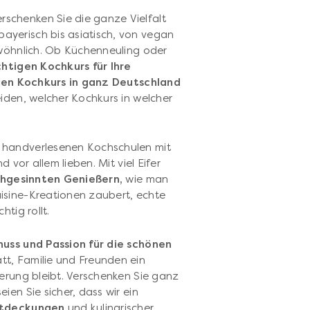
schenken Sie die ganze Vielfalt
yerisch bis asiatisch, von vegan
ewöhnlich. Ob Küchenneuling oder
chtigen Kochkurs für Ihre
den Kochkurs in ganz Deutschland
iden, welcher Kochkurs in welcher
 handverlesenen Kochschulen mit
 vor allem lieben. Mit viel Eifer
chgesinnten Genießern,
wie man
isine-Kreationen zaubert, echte
tig rollt.
uss und Passion für die schönen
t, Familie und Freunden ein
nerung bleibt. Verschenken Sie ganz
en Sie sicher, dass wir ein
ntdeckungen
und kulinarischer