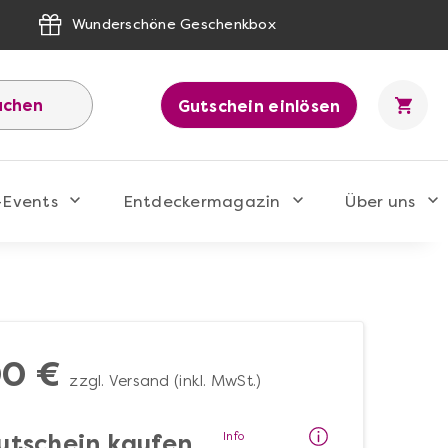
Wunderschöne Geschenkbox
uchen
Gutschein einlösen
-Events
Entdeckermagazin
Über uns
00 €
zzgl. Versand (inkl. MwSt.)
Info
utschein kaufen