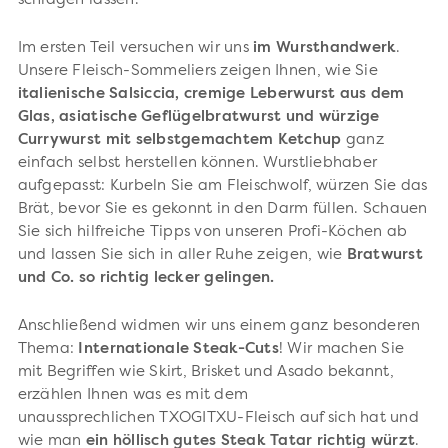
schlagen lassen.
Im ersten Teil versuchen wir uns
im Wursthandwerk
.
Unsere Fleisch-Sommeliers zeigen Ihnen, wie Sie
italienische Salsiccia, cremige Leberwurst aus dem
Glas, asiatische Geflügelbratwurst und würzige
Currywurst mit selbstgemachtem Ketchup
ganz
einfach selbst herstellen können. Wurstliebhaber
aufgepasst: Kurbeln Sie am Fleischwolf, würzen Sie das
Brät, bevor Sie es gekonnt in den Darm füllen. Schauen
Sie sich hilfreiche Tipps von unseren Profi-Köchen ab
und lassen Sie sich in aller Ruhe zeigen, wie
Bratwurst
und Co. so richtig lecker gelingen.
Anschließend widmen wir uns einem ganz besonderen
Thema:
Internationale Steak-Cuts
! Wir machen Sie
mit Begriffen wie Skirt, Brisket und Asado bekannt,
erzählen Ihnen was es mit dem
unaussprechlichen TXOGITXU-Fleisch auf sich hat und
wie man
ein höllisch gutes Steak Tatar richtig würzt
.