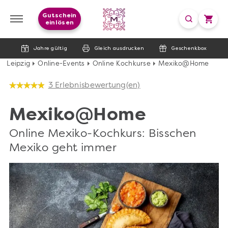
Gutschein
einlösen
Jahre gültig
Gleich ausdrucken
Geschenkbox
Leipzig
Online-Events
Online Kochkurse
Mexiko@Home
3 Erlebnisbewertung(en)
Mexiko@Home
Online Mexiko-Kochkurs: Bisschen
Mexiko geht immer