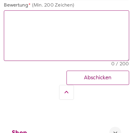
Bewertung
(Min. 200 Zeichen)
*
0 / 200
Abschicken
Shop