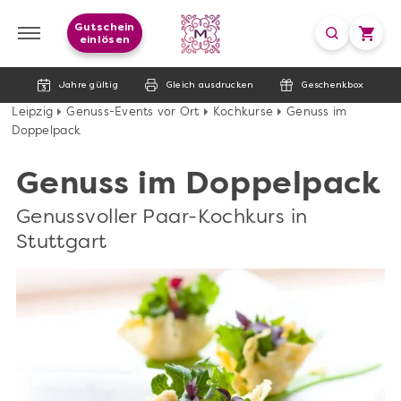
Gutschein
einlösen
Jahre gültig
Gleich ausdrucken
Geschenkbox
Leipzig
Genuss-Events vor Ort
Kochkurse
Genuss im
Doppelpack
Genuss im Doppelpack
Genussvoller Paar-Kochkurs in
Stuttgart