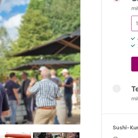
mi
T
mi
Sushi-Ku