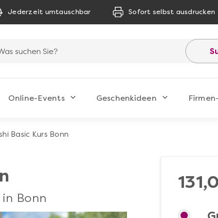
Jederzeit umtauschbar
Sofort selbst ausdrucken
S
Online-Events
Geschenkideen
Firmen
shi Basic Kurs Bonn
nn
131,
s in Bonn
G