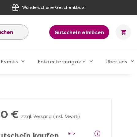
Wunderschöne Geschenkbox
uchen
Gutschein einlösen
-Events
Entdeckermagazin
Über uns
00 €
zzgl. Versand (inkl. MwSt.)
Info
utschein kaufen