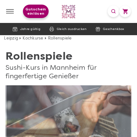
Gutschein
einlösen
Jahre gültig
Gleich ausdrucken
Geschenkbox
Leipzig
Kochkurse
Rollenspiele
Rollenspiele
Sushi-Kurs in Mannheim für
fingerfertige Genießer