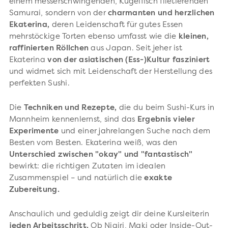
einem messerschwingenden, Kugelfisch filetierenden
Samurai, sondern von der
charmanten und herzlichen
Ekaterina,
deren Leidenschaft für gutes Essen
mehrstöckige Torten ebenso umfasst wie die
kleinen,
raffinierten Röllchen
aus Japan. Seit jeher ist
Ekaterina
von der asiatischen (Ess-)Kultur fasziniert
und widmet sich mit Leidenschaft der Herstellung des
perfekten Sushi.
Die
Techniken und Rezepte,
die du beim Sushi-Kurs in
Mannheim kennenlernst, sind das
Ergebnis vieler
Experimente
und einer jahrelangen Suche nach dem
Besten vom Besten. Ekaterina weiß, was den
Unterschied zwischen "okay" und "fantastisch"
bewirkt: die richtigen Zutaten im idealen
Zusammenspiel – und natürlich die
exakte
Zubereitung.
Anschaulich und geduldig zeigt dir deine Kursleiterin
jeden Arbeitsschritt.
Ob Nigiri, Maki oder Inside-Out-