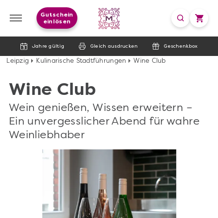
Gutschein
einlösen
Jahre gültig
Gleich ausdrucken
Geschenkbox
Leipzig
Kulinarische Stadtführungen
Wine Club
Wine Club
Wein genießen, Wissen erweitern –
Ein unvergesslicher Abend für wahre
Weinliebhaber