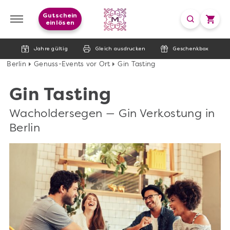
Gutschein
einlösen
Jahre gültig
Gleich ausdrucken
Geschenkbox
Berlin
Genuss-Events vor Ort
Gin Tasting
Gin Tasting
Wacholdersegen — Gin Verkostung in
Berlin