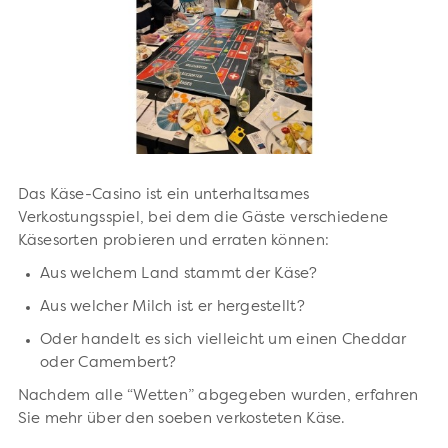
Das Käse-Casino ist ein unterhaltsames
Verkostungsspiel, bei dem die Gäste verschiedene
Käsesorten probieren und erraten können:
Aus welchem Land stammt der Käse?
Aus welcher Milch ist er hergestellt?
Oder handelt es sich vielleicht um einen Cheddar
oder Camembert?
Nachdem alle “Wetten” abgegeben wurden, erfahren
Sie mehr über den soeben verkosteten Käse.