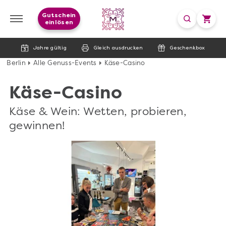
Gutschein
einlösen
Jahre gültig
Gleich ausdrucken
Geschenkbox
Berlin
Alle Genuss-Events
Käse-Casino
Käse-Casino
Käse & Wein: Wetten, probieren,
gewinnen!