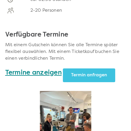
2-20 Personen
Verfügbare Termine
Mit einem Gutschein können Sie alle Termine später
flexibel auswählen. Mit einem Ticketkauf buchen Sie
einen verbindlichen Termin.
Termine anzeigen
Termin anfragen