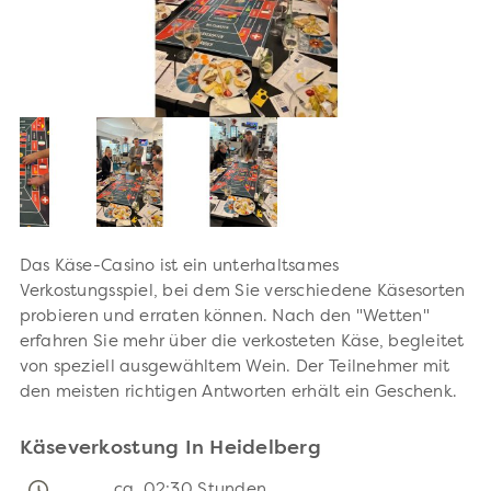
Das Käse-Casino ist ein unterhaltsames
Verkostungsspiel, bei dem Sie verschiedene Käsesorten
probieren und erraten können. Nach den "Wetten"
erfahren Sie mehr über die verkosteten Käse, begleitet
von speziell ausgewähltem Wein. Der Teilnehmer mit
den meisten richtigen Antworten erhält ein Geschenk.
Käseverkostung In Heidelberg
ca. 02:30 Stunden