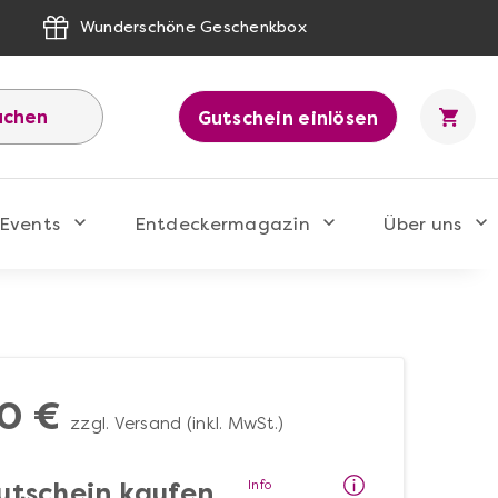
Wunderschöne Geschenkbox
uchen
Gutschein einlösen
Events
Entdeckermagazin
Über uns
0 €
zzgl. Versand (inkl. MwSt.)
Info
utschein kaufen