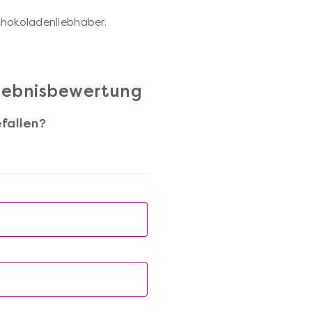
p
chokoladenliebhaber.
rlebnisbewertung
fallen?