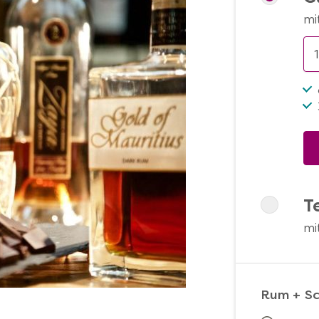
mi
T
mi
Rum + Sc