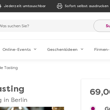
Jederzeit umtauschbar
Sofort selbst ausdrucken
S
Online-Events
Geschenkideen
Firmen-
e Tasting
asting
69,0
in Berlin
G