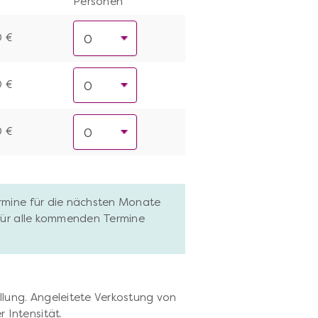
Personen
0 €
0 €
0 €
ermine für die nächsten Monate
 für alle kommenden Termine
llung. Angeleitete Verkostung von
Intensität.