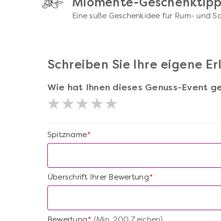
Miomente-Geschenktip
Eine süße Geschenkidee für Rum- und S
Schreiben Sie Ihre eigene E
Wie hat Ihnen dieses Genuss-Event ge
Spitzname
*
Überschrift Ihrer Bewertung
*
Bewertung
(Min. 200 Zeichen)
*