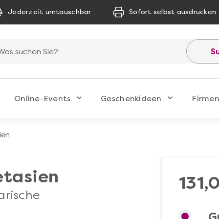
Jederzeit umtauschbar
Sofort selbst ausdrucken
S
Online-Events
Geschenkideen
Firmen
ien
tasien
131,
arische
G