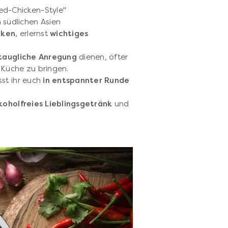
ied-Chicken-Style"
südlichen Asien
ken,
erlernst
wichtiges
staugliche Anregung
dienen, öfter
 Küche zu bringen.
st ihr euch
in entspannter Runde
lkoholfreies Lieblingsgetränk
und