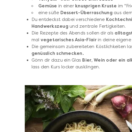
Gemüse
in einer
knusprigen Kruste
im "Fr
eine süße
Dessert-Überraschung
aus dem 
Du entdeckst dabei verschiedene
Kochtechni
Handwerkszeug
und zentrale Fertigkeiten.
Die Rezepte des Abends sollen dir als
alltag
mal
vegetarisches Asia-Flair
in deine eigene
Die gemeinsam zubereiteten Köstlichkeiten las
genüsslich schmecken.
Gönn dir dazu ein Glas
Bier, Wein oder ein a
lass den Kurs locker ausklingen.