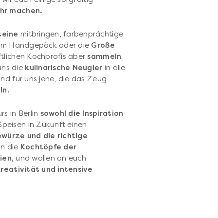
ehr machen.
teine
mitbringen, farbenprächtige
n im Handgepäck oder die
Große
ftlichen Kochprofis aber
sammeln
uns die
kulinarische Neugier
in alle
nd für uns jene, die das Zeug
ln.
s in Berlin
sowohl die Inspiration
Speisen in Zukunft einen
würze und die richtige
in die
Kochtöpfe der
ien,
und wollen an euch
Kreativität und intensive