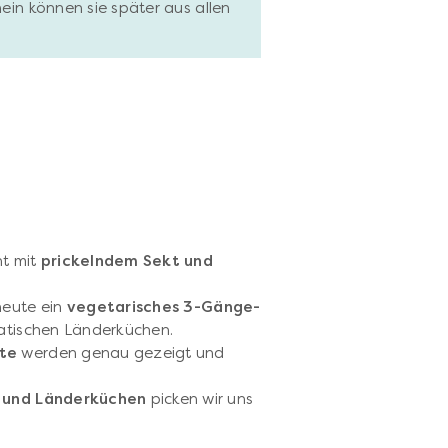
hein können sie später aus allen
nt mit
prickelndem Sekt und
heute ein
vegetarisches 3-Gänge-
siatischen Länderküchen.
tte
werden genau gezeigt und
en und Länderküchen
picken wir uns