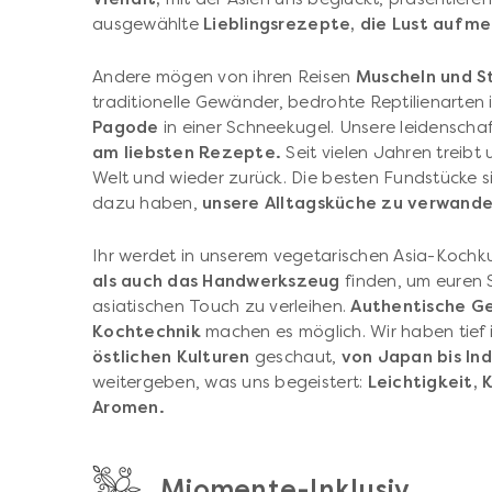
ausgewählte
Lieblingsrezepte, die Lust auf m
Andere mögen von ihren Reisen
Muscheln und S
traditionelle Gewänder, bedrohte Reptilienarte
Pagode
in einer Schneekugel. Unsere leidenscha
am liebsten Rezepte.
Seit vielen Jahren treibt 
Welt und wieder zurück. Die besten Fundstücke si
dazu haben,
unsere Alltagsküche zu verwande
Ihr werdet in unserem vegetarischen Asia-Kochkur
als auch das Handwerkszeug
finden, um euren 
asiatischen Touch zu verleihen.
Authentische Ge
Kochtechnik
machen es möglich. Wir haben tief 
östlichen
Kulturen
geschaut,
von Japan bis Ind
weitergeben, was uns begeistert:
Leichtigkeit, 
Aromen.
Miomente-Inklusiv