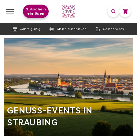
Gutschein
einlösen
Jahre gültig
Gleich ausdrucken
Geschenkbox
GENUSS-EVENTS IN
STRAUBING