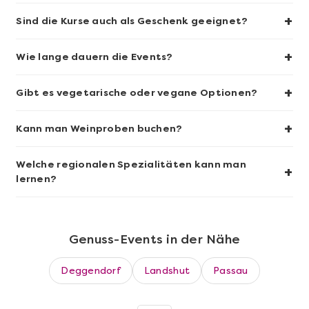
+
Sind die Kurse auch als Geschenk geeignet?
+
Wie lange dauern die Events?
Mehr anzeigen
+
Sushi-Kochkurs@Home
Gibt es vegetarische oder vegane Optionen?
+
Kann man Weinproben buchen?
Welche regionalen Spezialitäten kann man
+
lernen?
Genuss-Events in der Nähe
Deggendorf
Landshut
Passau
Mehr anzeigen