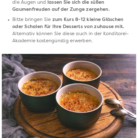
die Augen und
lassen Sie sich die süßen
Gaumenfreuden auf der Zunge zergehen.
Bitte bringen Sie
zum Kurs 8-12 kleine Gläschen
oder Schalen für Ihre Desserts von zuhause mit.
Alternativ können Sie diese auch in der Konditorei-
Akademie kostengünstig erwerben.