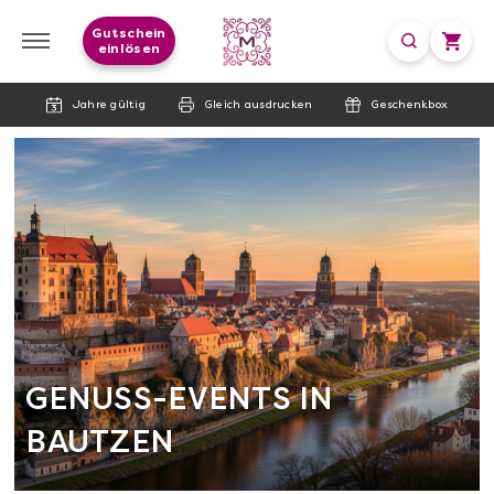
Gutschein
einlösen
Jahre gültig
Gleich ausdrucken
Geschenkbox
GENUSS-EVENTS IN
BAUTZEN