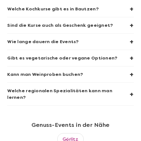
+
Welche Kochkurse gibt es in Bautzen?
+
Sind die Kurse auch als Geschenk geeignet?
Mehr anzeigen
+
Wie lange dauern die Events?
Fleischgenuss auf höchstem
Niveau
+
Gibt es vegetarische oder vegane Optionen?
+
Kann man Weinproben buchen?
Welche regionalen Spezialitäten kann man
+
lernen?
Genuss-Events in der Nähe
Görlitz