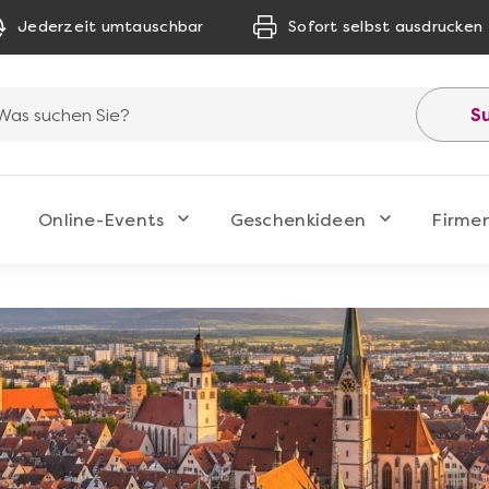
Jederzeit umtauschbar
Sofort selbst ausdrucken
S
Online-Events
Geschenkideen
Firme