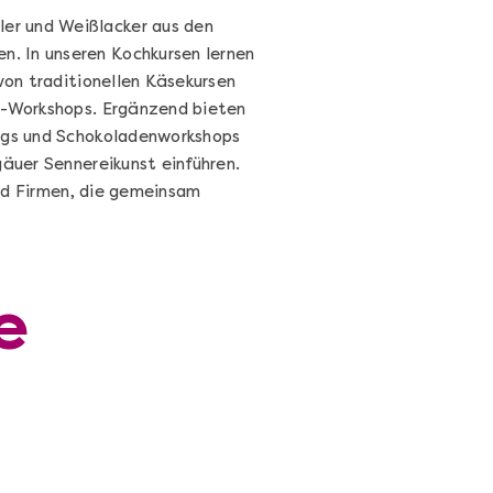
er und Weißlacker aus den
. In unseren Kochkursen lernen
von traditionellen Käsekursen
hi-Workshops. Ergänzend bieten
ings und Schokoladenworkshops
gäuer Sennereikunst einführen.
und Firmen, die gemeinsam
e
Sushi Selber Machen - DIY-Set
Sushi Starter Set: DIY-Box mit Videokurs
Ganz Deutschland & Österreich