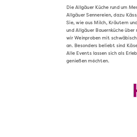
Die Allgäuer Küche rund um Me
Allgäuer Sennereien, dazu Käs
Sie, wie aus Milch, Kräutern un
und Allgäuer Bauernküche über 
wir Weinproben mit schwäbische
an. Besonders beliebt sind Käs
Alle Events lassen sich als Erl
genießen möchten.
Augsburg erschmecken
Kulinarisches Locationhopping in
Augsburg
Augsburg