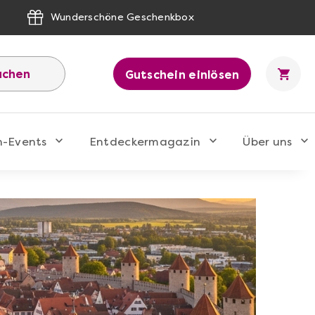
Wunderschöne Geschenkbox
uchen
Gutschein einlösen
n-Events
Entdeckermagazin
Über uns