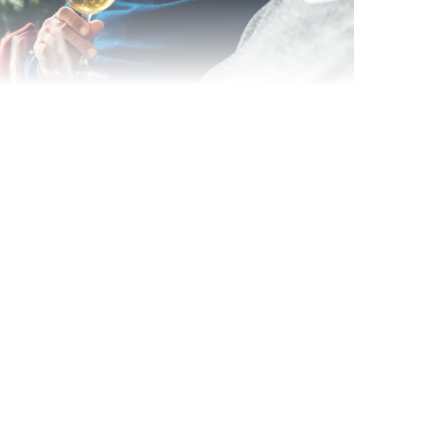
Wein- & Käse-Genuss@Home
für 2
Wein- und Käse-Verkostung für Zuhause –
mit Tasting-Box & Online-Kurs
Ganz Deutschland und Österreich
11 Termine
131,00 €
Entdecken