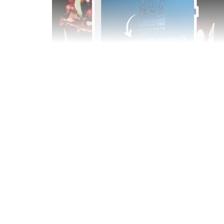
Geschenkbox 100€
Freie Auswahl aus über 1.600 Events -
Regelmäßige Termine garantiert
Deutschland & Österreich
Gutschein 3 Jahre gültig
100,00 €
Entdecken