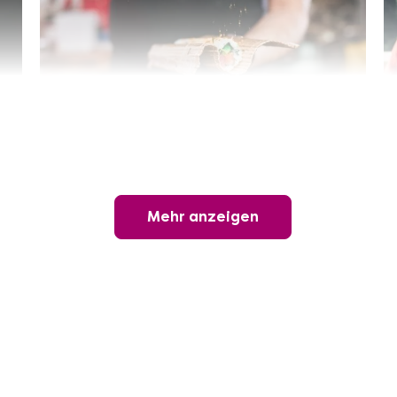
Sushi-Kochkurs@Home
Online Sushi Kochkurs: Alles rund um die
perfekte Maki-Rolle!
Mehr anzeigen
Ganz Deutschland und Österreich
3 Termine
69,00 €
Entdecken