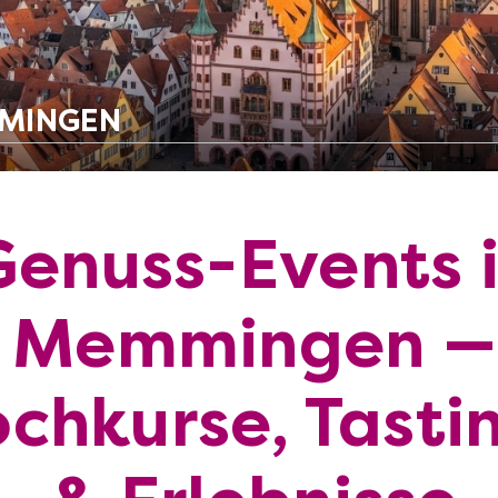
MMINGEN
Genuss-Events 
Memmingen —
chkurse, Tasti