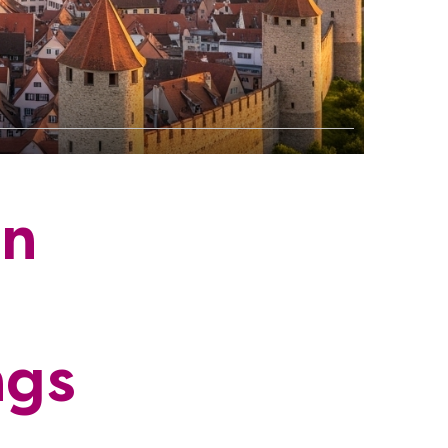
in
ngs