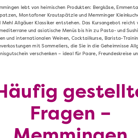
mmingen lebt von heimischen Produkten: Bergkäse, Emmental
spatzen, Montafoner Krautspätzle und Memminger Kleinkuchen
d Mehl Allgäuer Klassiker entstehen. Das Kursangebot reicht 
mediterrane und asiatische Menüs bis hin zu Pasta- und Sus
n und internationalen Weinen, Cocktailkurse, Barista-Train
everkostungen mit Sommeliers, die Sie in die Geheimnisse All
ebnisgutschein verschenken – ideal für Paare, Freundeskreise 
Häufig gestellt
Die beste Pizza@Home
Fragen –
Vom richtigen Kneten und dem perfekten
Sugo: Pizza ideale im Online-Kochkurs
Memmingen
Ganz Deutschland und Österreich