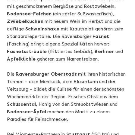
mit geschmolzenem Bergkäse und Röstzwiebeln,
Bodensee-Felchen
(ein zarter Süßwasserfisch),
Zwiebelkuchen
mit neuem Wein im Herbst und die
deftige
Schweinshaxe
mit Krautsalat gehören zum
Standardrepertoire. Die Ravensburger
Fasnet
(Fasching) bringt eigene Spezialitäten hervor:
Fasnetssträuble
(frittiertes Gebäck),
Berliner
und
Apfelküchle
gehören zum Narrentreiben.
Mehr anzeigen
Geschenkbox 100€
Die
Ravensburger Oberstadt
mit ihren historischen
Türmen – dem Mehlsack, dem Blaserturm und der
Veitsburg – bildet die Kulisse für einen der schönsten
Wochenmärkte der Region. Frisches Obst aus dem
Schussental
, Honig von den Streuobstwiesen und
Bodensee-Äpfel
machen den Markt zu einem
Paradies für Feinschmecker.
Bei Miomente-Partnern in
Stuttgart
(150 km) und