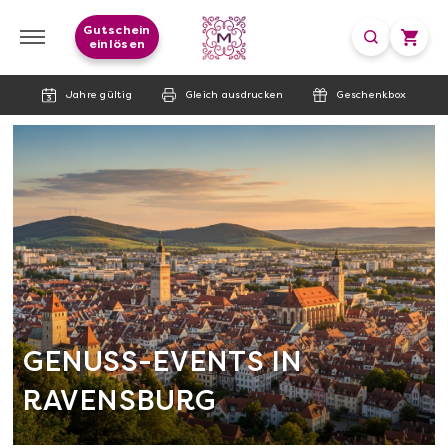
Gutschein
einlösen
Jahre gültig
Gleich ausdrucken
Geschenkbox
GENUSS-EVENTS IN
RAVENSBURG