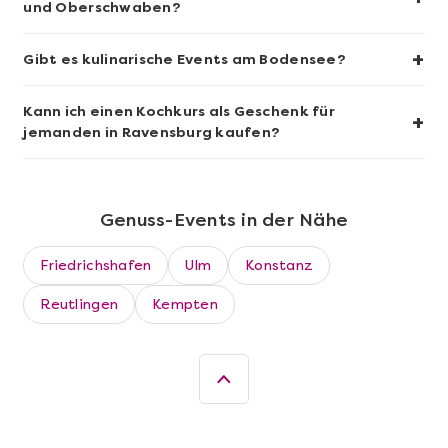
und Oberschwaben?
+
Gibt es kulinarische Events am Bodensee?
Kann ich einen Kochkurs als Geschenk für
+
jemanden in Ravensburg kaufen?
Genuss-Events in der Nähe
Friedrichshafen
Ulm
Konstanz
Mehr anzeigen
Reutlingen
Kempten
Wein quer durch Europa in
München