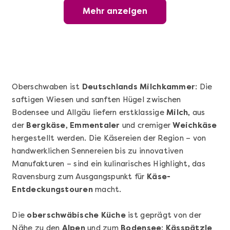
Mehr anzeigen
Wunderschöner Weinabend
Oberschwaben ist
Deutschlands Milchkammer
: Die
saftigen Wiesen und sanften Hügel zwischen
Bodensee und Allgäu liefern erstklassige
Milch
, aus
der
Bergkäse
,
Emmentaler
und cremiger
Weichkäse
hergestellt werden. Die Käsereien der Region – von
handwerklichen Sennereien bis zu innovativen
Manufakturen – sind ein kulinarisches Highlight, das
Mehr anzeigen
Ravensburg zum Ausgangspunkt für
Käse-
Sushi Basic Kurs Bonn
Entdeckungstouren
macht.
Die
oberschwäbische Küche
ist geprägt von der
Nähe zu den
Alpen
und zum
Bodensee
:
Kässpätzle