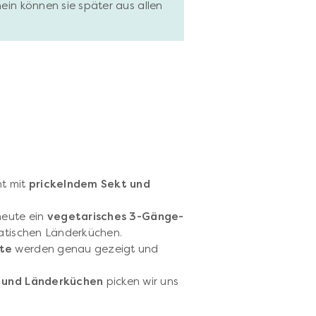
hein können sie später aus allen
nt mit
prickelndem Sekt und
heute ein
vegetarisches 3-Gänge-
siatischen Länderküchen.
tte
werden genau gezeigt und
en und Länderküchen
picken wir uns