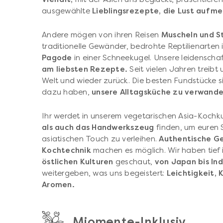
ausgewählte
Lieblingsrezepte, die Lust auf m
Andere mögen von ihren Reisen
Muscheln und S
traditionelle Gewänder, bedrohte Reptilienarte
Pagode
in einer Schneekugel. Unsere leidenscha
am liebsten Rezepte.
Seit vielen Jahren treibt 
Welt und wieder zurück. Die besten Fundstücke si
dazu haben,
unsere Alltagsküche zu verwande
Ihr werdet in unserem vegetarischen Asia-Kochkur
als auch das Handwerkszeug
finden, um euren 
asiatischen Touch zu verleihen.
Authentische Ge
Kochtechnik
machen es möglich. Wir haben tief 
östlichen
Kulturen
geschaut,
von Japan bis Ind
weitergeben, was uns begeistert:
Leichtigkeit, 
Aromen.
Miomente-Inklusiv