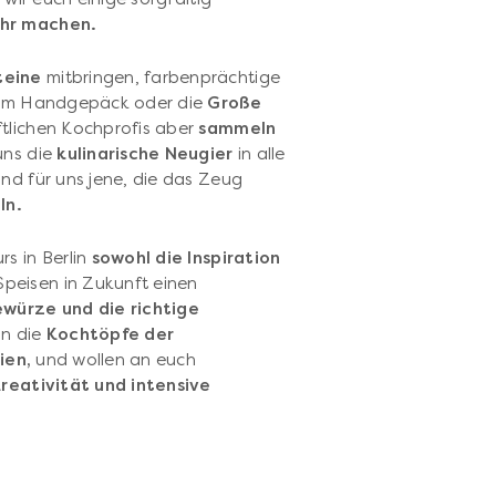
ehr machen.
teine
mitbringen, farbenprächtige
n im Handgepäck oder die
Große
ftlichen Kochprofis aber
sammeln
uns die
kulinarische Neugier
in alle
nd für uns jene, die das Zeug
ln.
s in Berlin
sowohl die Inspiration
Speisen in Zukunft einen
würze und die richtige
in die
Kochtöpfe der
ien,
und wollen an euch
Kreativität und intensive