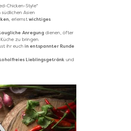
ied-Chicken-Style"
südlichen Asien
ken,
erlernst
wichtiges
staugliche Anregung
dienen, öfter
 Küche zu bringen.
st ihr euch
in entspannter Runde
lkoholfreies Lieblingsgetränk
und