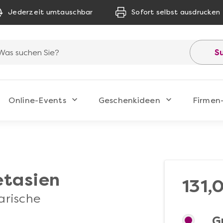
Jederzeit umtauschbar
Sofort selbst ausdrucken
S
Online-Events
Geschenkideen
Firmen
n
tasien
131,
arische
G