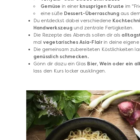
Gemüse
in einer
knusprigen Kruste
im "Fr
eine süße
Dessert-Überraschung
aus dem 
Du entdeckst dabei verschiedene
Kochtechni
Handwerkszeug
und zentrale Fertigkeiten.
Die Rezepte des Abends sollen dir als
alltag
mal
vegetarisches Asia-Flair
in deine eigene
Die gemeinsam zubereiteten Köstlichkeiten las
genüsslich schmecken.
Gönn dir dazu ein Glas
Bier, Wein oder ein a
lass den Kurs locker ausklingen.