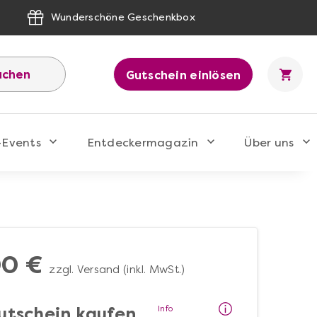
Wunderschöne Geschenkbox
uchen
Gutschein einlösen
-Events
Entdeckermagazin
Über uns
00 €
zzgl. Versand (inkl. MwSt.)
Info
utschein kaufen