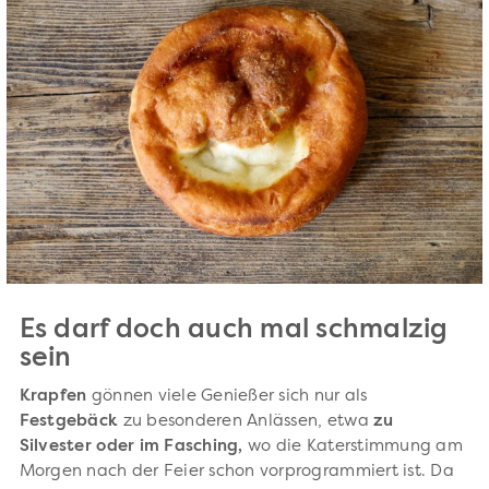
Es darf doch auch mal schmalzig
sein
Krapfen
gönnen viele Genießer sich nur als
Festgebäck
zu besonderen Anlässen, etwa
zu
Silvester oder im Fasching,
wo die Katerstimmung am
Morgen nach der Feier schon vorprogrammiert ist. Da