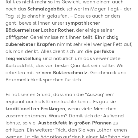
fällt es nicht mehr so ins Gewicht, wenn einem auch
noch das
Schmalzgebäck
schwer im Magen liegt – der
Tag ist ja ohnehin gelaufen. – Dass es auch anders
geht, beweist Ihnen unser
sympathischer
Bäckermeister Lothar Rother,
der einige seiner
pfiffigsten Geheimnisse mit Ihnen teilt.
Ein richtig
zubereiteter Krapfen
nimmt sehr viel weniger Fett auf,
als man denkt. Alles dreht sich um die
perfekte
Teigherstellung
und natürlich um das verwendete
Ausbackfett, das von bester Qualität sein sollte. Wir
arbeiten mit
reinem Butterschmalz.
Geschmack und
Bekömmlichkeit sprechen für sich.
Es hat seinen Grund, dass man die "Auszog'nen"
regional auch als Kirmesküchle kennt. Es gab sie
traditionell an Festtagen,
wenn viele Menschen
zusammenkamen. Warum? Damit sich der Aufwand
lohnte, so viel
Ausbackfett in großen Pfannen
zu
erhitzen. Ein weiterer Trick, den Sie von Lothar lernen
werden, ist die Adaption auf den kleinen Maßstab der