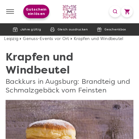
Gutschein
einlösen
Jahre gültig
Gleich ausdrucken
Geschenkbox
Leipzig
Genuss-Events vor Ort
Krapfen und Windbeutel
Krapfen und
Windbeutel
Backkurs in Augsburg: Brandteig und
Schmalzgebäck vom Feinsten