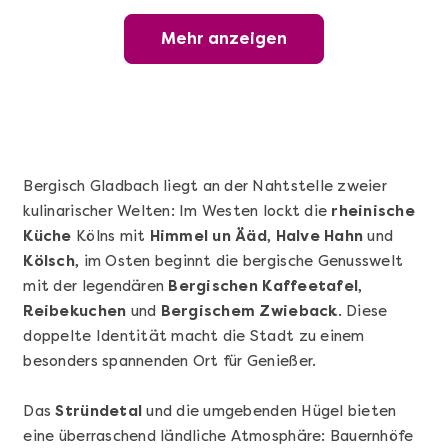
Mehr anzeigen
Mehr anzeigen
Hamburg erschmecken
Bergisch Gladbach liegt an der Nahtstelle zweier
kulinarischer Welten: Im Westen lockt die
rheinische
Küche
Kölns mit
Himmel un Ääd
,
Halve Hahn
und
Kölsch
, im Osten beginnt die bergische Genusswelt
mit der legendären
Bergischen Kaffeetafel
,
Reibekuchen
und
Bergischem Zwieback
. Diese
doppelte Identität macht die Stadt zu einem
Mehr anzeigen
besonders spannenden Ort für Genießer.
Nürnberg erschmecken
Das
Stründetal
und die umgebenden Hügel bieten
eine überraschend ländliche Atmosphäre: Bauernhöfe