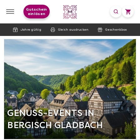
Gutschein
einlösen
Jahre gültig
Gleich ausdrucken
Geschenkbox
GENUSS-EVENTS IN
BERGISCH GLADBACH