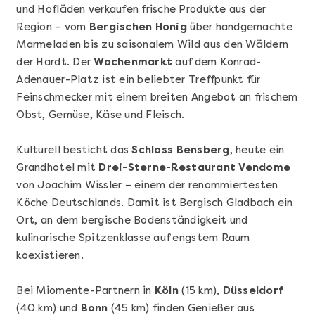
und Hofläden verkaufen frische Produkte aus der
Region – vom
Bergischen Honig
über handgemachte
Marmeladen bis zu saisonalem Wild aus den Wäldern
der Hardt. Der
Wochenmarkt
auf dem Konrad-
Adenauer-Platz ist ein beliebter Treffpunkt für
Feinschmecker mit einem breiten Angebot an frischem
Obst, Gemüse, Käse und Fleisch.
Kulturell besticht das
Schloss Bensberg
, heute ein
Mehr anzeigen
Grandhotel mit
Drei-Sterne-Restaurant Vendome
Offene Weinprobe
von Joachim Wissler – einem der renommiertesten
Köche Deutschlands. Damit ist Bergisch Gladbach ein
Ort, an dem bergische Bodenständigkeit und
kulinarische Spitzenklasse auf engstem Raum
koexistieren.
Bei Miomente-Partnern in
Köln
(15 km),
Düsseldorf
(40 km) und
Bonn
(45 km) finden Genießer aus