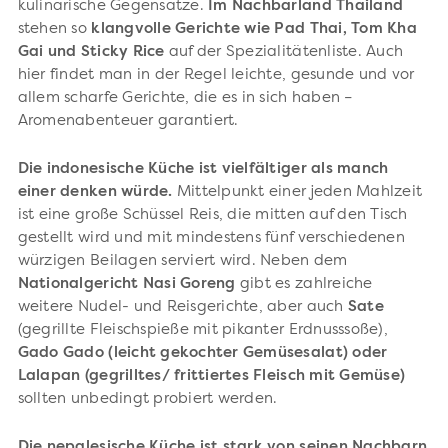
kulinarische Gegensätze.
Im Nachbarland Thailand
stehen so
klangvolle Gerichte wie Pad Thai, Tom Kha
Gai und Sticky Rice
auf der Spezialitätenliste. Auch
hier findet man in der Regel leichte, gesunde und vor
allem scharfe Gerichte, die es in sich haben –
Aromenabenteuer garantiert.
Die indonesische Küche ist vielfältiger als manch
einer denken würde.
Mittelpunkt einer jeden Mahlzeit
ist eine große Schüssel Reis, die mitten auf den Tisch
gestellt wird und mit mindestens fünf verschiedenen
würzigen Beilagen serviert wird. Neben dem
Nationalgericht Nasi Goreng
gibt es zahlreiche
weitere Nudel- und Reisgerichte, aber auch
Sate
(gegrillte Fleischspieße mit pikanter Erdnusssoße),
Gado Gado (leicht gekochter Gemüsesalat) oder
Lalapan (gegrilltes/ frittiertes Fleisch mit Gemüse)
sollten unbedingt probiert werden.
Die nepalesische Küche ist stark von seinen Nachbarn