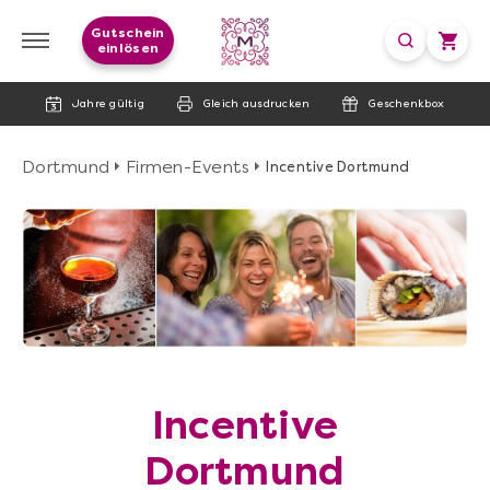
Gutschein
einlösen
Jahre gültig
Gleich ausdrucken
Geschenkbox
Dortmund
Firmen-Events
Incentive Dortmund
image
Incentive
Dortmund