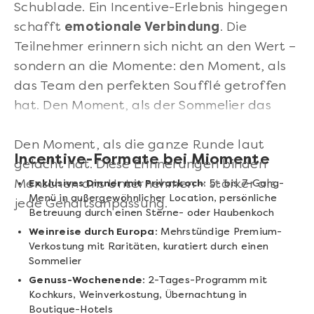
Schublade. Ein Incentive-Erlebnis hingegen
schafft
emotionale Verbindung
. Die
Teilnehmer erinnern sich nicht an den Wert –
sondern an die Momente: den Moment, als
das Team den perfekten Soufflé getroffen
hat. Den Moment, als der Sommelier das
Geheimnis hinter einem Barolo enthüllt hat.
Den Moment, als die ganze Runde laut
Incentive-Formate bei Miomente
gelacht hat. Diese Erinnerungen binden
Menschen ans Unternehmen – stärker als
Exklusives Dinner mit Privatkoch:
5- bis 7-Gang-
Menü in außergewöhnlicher Location, persönliche
jede Gehaltsanpassung.
Betreuung durch einen Sterne- oder Haubenkoch
Weinreise durch Europa:
Mehrstündige Premium-
Verkostung mit Raritäten, kuratiert durch einen
Sommelier
Genuss-Wochenende:
2-Tages-Programm mit
Kochkurs, Weinverkostung, Übernachtung in
Boutique-Hotels